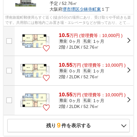
予定 / 52.76㎡
大阪府
堺市堺区
少林寺町東
１丁
堺南旅籠町郵便局もすぐ近く(徒歩5分)の場所にあり、受け取りや手続きも楽
です。共用部には敷地内ごみ置き場・エレベータなどが揃っており、とても
充実しています。初期費用はカードで...
10.5
万
円
(管理費等：10,000円 )
0ヶ月
1ヶ月
敷金
礼金
2階 / 2LDK / 52.76㎡
10.55
万
円
(管理費等：10,000円 )
0ヶ月
1ヶ月
敷金
礼金
2階 / 2LDK / 52.76㎡
10.55
万
円
(管理費等：10,000円 )
0ヶ月
1ヶ月
敷金
礼金
2階 / 2LDK / 52.76㎡
9
残り
件を表示する