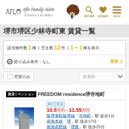
堺市堺区少林寺町東 賃貸一覧
1
12
1～1
該当物件数
棟
空き数
件
棟を表示
変更
絞り込み条件：
なし
空室のみ
FREEDOM residence堺寺地町
賃貸 | マンション
敷0
新築
10.5
11.55
万円～
万円
阪堺電軌阪堺線
「
寺地町
」駅 徒歩1分
南海本線
「
堺
」駅 徒歩17分
南海高野線
「
堺東
」駅 徒歩25分