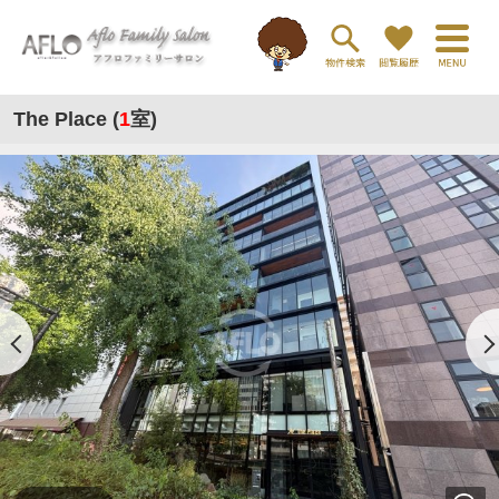
The Place (
1
室)