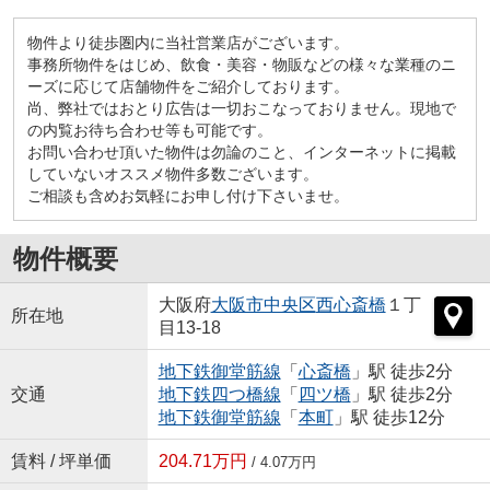
物件より徒歩圏内に当社営業店がございます。
事務所物件をはじめ、飲食・美容・物販などの様々な業種のニ
ーズに応じて店舗物件をご紹介しております。
尚、弊社ではおとり広告は一切おこなっておりません。現地で
の内覧お待ち合わせ等も可能です。
お問い合わせ頂いた物件は勿論のこと、インターネットに掲載
していないオススメ物件多数ございます。
ご相談も含めお気軽にお申し付け下さいませ。
物件概要
大阪府
大阪市中央区
西心斎橋
１丁
所在地
目13-18
地下鉄御堂筋線
「
心斎橋
」駅 徒歩2分
交通
地下鉄四つ橋線
「
四ツ橋
」駅 徒歩2分
地下鉄御堂筋線
「
本町
」駅 徒歩12分
賃料 / 坪単価
204.71万円
/ 4.07万円