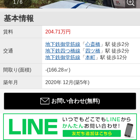
1 / 6
基本情報
賃料
204.71万円
地下鉄御堂筋線
「
心斎橋
」駅 徒歩2分
交通
地下鉄四つ橋線
「
四ツ橋
」駅 徒歩2分
地下鉄御堂筋線
「
本町
」駅 徒歩12分
間取り(面積)
-(166.28㎡)
築年月
2020年 12月(築5年)
お問い合わせ(無料)