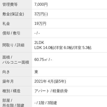
管理費等
7,000円
敷金(保証金)
3万円(-)
礼金
19万円
償却 / 敷引
- / -
2LDK
間取り / 詳細
LDK 14.0帖
/
洋室 6.0帖
/
洋室 5.3帖
面積 /
60.75㎡ / -
バルコニー面積
向き
東
築年月
2021年 4月(築5年)
種別 / 構造
アパート / 軽量鉄骨
部屋 /
- / 1階 / 3階建
所在階 / 階建