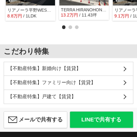
TERRA HIRANOHONMACHI
リアノーラ平野WEST 平野南小学校区
リアノーラ
13.2
万
円
/ 11.43坪
8.8
万
円
/ 1LDK
9.1
万
円
/ 1
こだわり特集
【不動産特集】新婚向け【賃貸】
【不動産特集】ファミリー向け【賃貸】
【不動産特集】戸建て【賃貸】
メールで共有する
LINEで共有する