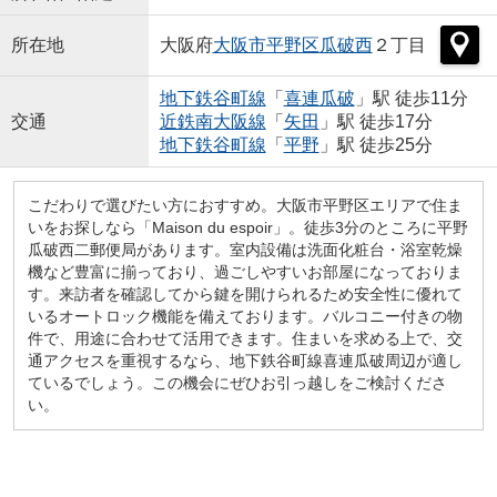
所在地
大阪府
大阪市平野区
瓜破西
２丁目
地下鉄谷町線
「
喜連瓜破
」駅 徒歩11分
交通
近鉄南大阪線
「
矢田
」駅 徒歩17分
地下鉄谷町線
「
平野
」駅 徒歩25分
こだわりで選びたい方におすすめ。大阪市平野区エリアで住ま
いをお探しなら「Maison du espoir」。徒歩3分のところに平野
瓜破西二郵便局があります。室内設備は洗面化粧台・浴室乾燥
機など豊富に揃っており、過ごしやすいお部屋になっておりま
す。来訪者を確認してから鍵を開けられるため安全性に優れて
いるオートロック機能を備えております。バルコニー付きの物
件で、用途に合わせて活用できます。住まいを求める上で、交
通アクセスを重視するなら、地下鉄谷町線喜連瓜破周辺が適し
ているでしょう。この機会にぜひお引っ越しをご検討くださ
い。