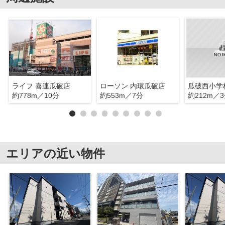
ライフ 喜連瓜破店
ローソン 内環瓜破店
瓜破西小学
約778m／10分
約553m／7分
約212m／
エリアの近い物件