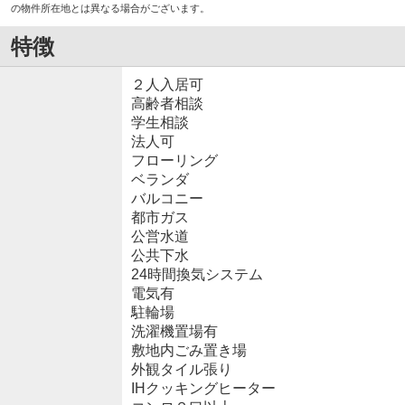
の物件所在地とは異なる場合がございます。
特徴
２人入居可
高齢者相談
学生相談
法人可
フローリング
ベランダ
バルコニー
都市ガス
公営水道
公共下水
24時間換気システム
電気有
駐輪場
洗濯機置場有
敷地内ごみ置き場
外観タイル張り
IHクッキングヒーター