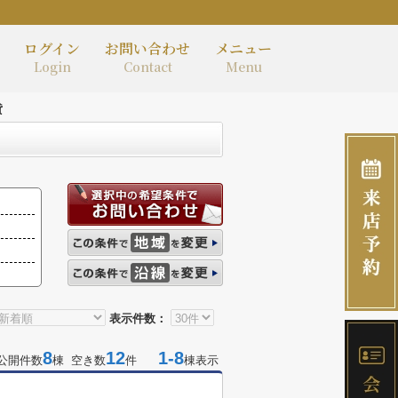
ログイン
お問い合わせ
メニュー
Login
Contact
Menu
貸
表示件数：
8
12
1-8
公開件数
棟 空き数
件
棟表示