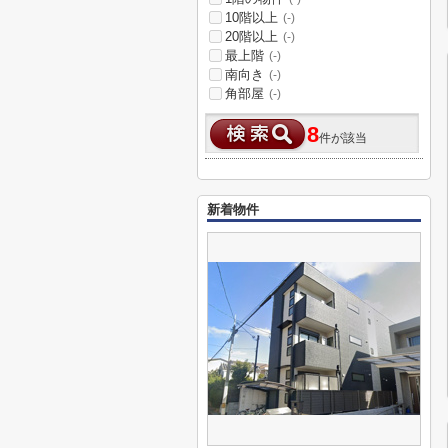
10階以上
(-)
20階以上
(-)
最上階
(-)
南向き
(-)
角部屋
(-)
8
件が該当
新着物件