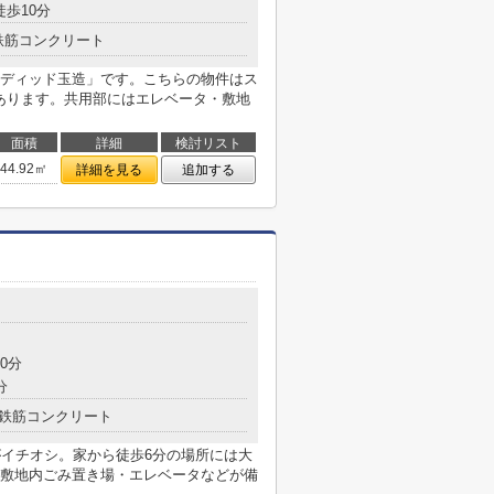
徒歩10分
鉄筋コンクリート
ディッド玉造」です。こちらの物件はス
にあります。共用部にはエレベータ・敷地
面積
詳細
検討リスト
44.92㎡
詳細を見る
追加する
0分
分
鉄筋コンクリート
がイチオシ。家から徒歩6分の場所には大
敷地内ごみ置き場・エレベータなどが備