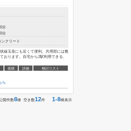
0分
0分
コンクリート
状線玉造にも近くて便利。共用部には敷
ております。自宅から2駅利用できる、
面積
詳細
検討リスト
ちら
8
12
1-8
公開件数
棟 空き数
件
棟表示