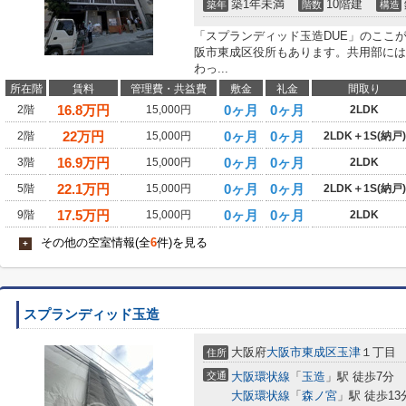
築1年未満
10階建
築年
階数
構造
「スプランディッド玉造DUE」のここ
阪市東成区役所もあります。共用部には
わっ...
所在階
賃料
管理費・共益費
敷金
礼金
間取り
16.8
万円
0ヶ月
0ヶ月
2階
15,000円
2LDK
22
万円
0ヶ月
0ヶ月
2階
15,000円
2LDK＋1S(納戸)
16.9
万円
0ヶ月
0ヶ月
3階
15,000円
2LDK
22.1
万円
0ヶ月
0ヶ月
5階
15,000円
2LDK＋1S(納戸)
17.5
万円
0ヶ月
0ヶ月
9階
15,000円
2LDK
その他の空室情報(全
6
件)を見る
+
スプランディッド玉造
大阪府
大阪市東成区
玉津
１丁目
住所
交通
大阪環状線
「
玉造
」駅 徒歩7分
大阪環状線
「
森ノ宮
」駅 徒歩13