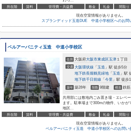
わっ...
所在階
賃料
管理費・共益費
敷金
礼金
間取り
現在空室情報がありません。
スプランディッド玉造DUE 中道小学校区へのお問
ベルアーバニティ玉造 中道小学校区
大阪府
大阪市東成区
玉津
１丁目
住所
交通
大阪環状線
「
玉造
」駅 徒歩5分
地下鉄長堀鶴見緑地
「
玉造
」駅 
地下鉄千日前線
「
今里
」駅 徒歩1
築28年
9階建
鉄筋
築年
階数
構造
共用部には敷地内ごみ置き場・エレベー
ます。駐車場まで300mの物件、いか
地区...
所在階
賃料
管理費・共益費
敷金
礼金
間取り
現在空室情報がありません。
ベルアーバニティ玉造 中道小学校区へのお問い