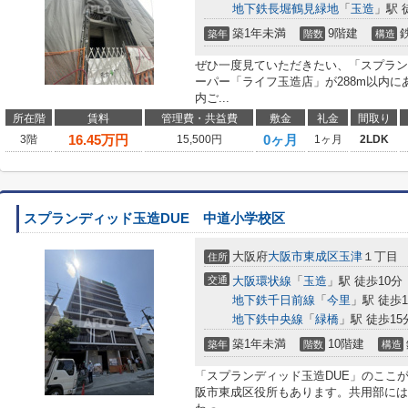
地下鉄長堀鶴見緑地
「
玉造
」駅 
築1年未満
9階建
築年
階数
構造
ぜひ一度見ていただきたい、「スプラン
ーパー「ライフ玉造店」が288m以内
内ご...
所在階
賃料
管理費・共益費
敷金
礼金
間取り
16.45
万円
0ヶ月
3階
15,500円
1ヶ月
2LDK
スプランディッド玉造DUE 中道小学校区
大阪府
大阪市東成区
玉津
１丁目
住所
交通
大阪環状線
「
玉造
」駅 徒歩10分
地下鉄千日前線
「
今里
」駅 徒歩1
地下鉄中央線
「
緑橋
」駅 徒歩15
築1年未満
10階建
築年
階数
構造
「スプランディッド玉造DUE」のここ
阪市東成区役所もあります。共用部には