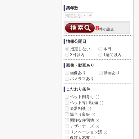
築年数
8
件が該当
情報公開日
指定しない
本日
3日以内
1週間以内
画像・動画あり
画像あり
動画あり
パノラマあり
こだわり条件
ペット飼育可
(-)
ペット専用設備
(-)
楽器相談
(-)
陽当り良好
(-)
閑静な住宅地
(-)
デザイナーズ
(-)
リノベーション済
(-)
保証人不要
(-)