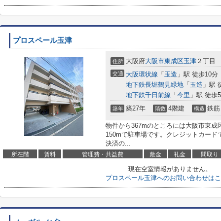
プロスペール玉津
大阪府
大阪市東成区
玉津
２丁目
住所
交通
大阪環状線
「
玉造
」駅 徒歩10分
地下鉄長堀鶴見緑地
「
玉造
」駅 
地下鉄千日前線
「
今里
」駅 徒歩
築27年
4階建
鉄筋
築年
階数
構造
物件から367mのところには大阪市東
150mで駐車場です。クレジットカー
決済の...
所在階
賃料
管理費・共益費
敷金
礼金
間取り
現在空室情報がありません。
プロスペール玉津へのお問い合わせはこ