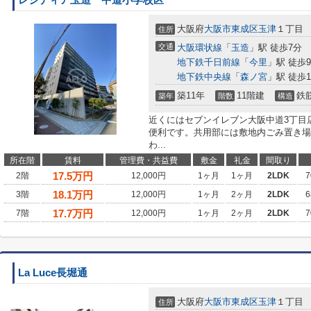
大阪府
大阪市東成区
玉津
１丁目
住所
交通
大阪環状線
「
玉造
」駅 徒歩7分
地下鉄千日前線
「
今里
」駅 徒歩
地下鉄中央線
「
森ノ宮
」駅 徒歩1
築11年
11階建
鉄
築年
階数
構造
近くにはセブンイレブン大阪中道3丁目店
便利です。共用部には敷地内ごみ置き場
わ...
所在階
賃料
管理費・共益費
敷金
礼金
間取り
17.5
万円
2階
12,000円
1ヶ月
1ヶ月
2LDK
7
18.1
万円
3階
12,000円
1ヶ月
2ヶ月
2LDK
6
17.7
万円
7階
12,000円
1ヶ月
2ヶ月
2LDK
7
La Luce長堀通
大阪府
大阪市東成区
玉津
１丁目
住所