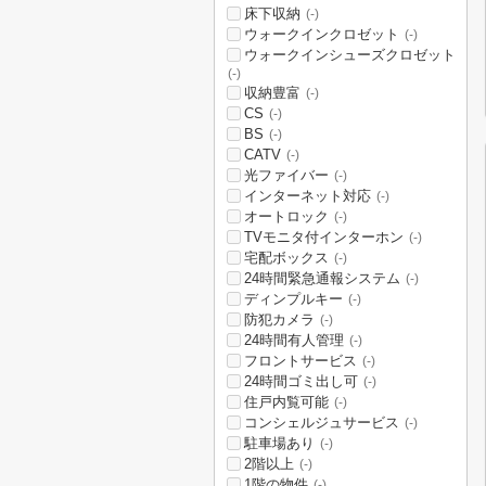
床下収納
(-)
ウォークインクロゼット
(-)
ウォークインシューズクロゼット
(-)
収納豊富
(-)
CS
(-)
BS
(-)
CATV
(-)
光ファイバー
(-)
インターネット対応
(-)
オートロック
(-)
TVモニタ付インターホン
(-)
宅配ボックス
(-)
24時間緊急通報システム
(-)
ディンプルキー
(-)
防犯カメラ
(-)
24時間有人管理
(-)
フロントサービス
(-)
24時間ゴミ出し可
(-)
住戸内覧可能
(-)
コンシェルジュサービス
(-)
駐車場あり
(-)
2階以上
(-)
1階の物件
(-)