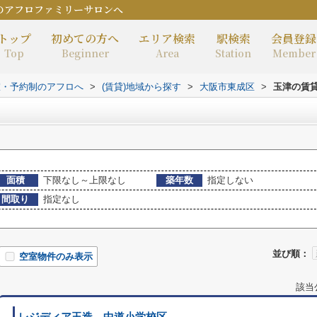
のアフロファミリーサロンへ
トップ
初めての方へ
エリア検索
駅検索
会員登録
Top
Beginner
Area
Station
Member
室・予約制のアフロへ
>
(賃貸)地域から探す
>
大阪市東成区
>
玉津の賃
面積
下限なし～上限なし
築年数
指定しない
間取り
指定なし
並び順：
空室物件のみ表示
該当
レジディア玉造 中道小学校区