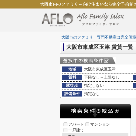
大阪市内のファミリー向け住まいなら完全予約制
大阪市のファミリー専門不動産は完全個
大阪市東成区玉津 賃貸一覧
地域
大阪市東成区玉津
賃料
下限なし～上限なし
駅徒歩
指定しない
設備条件
指定なし
アパート
マンション
一戸建て