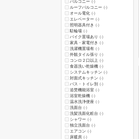
バルコニー
(-)
ルーフバルコニー
(-)
オール電化
(-)
エレベーター
(-)
照明器具付き
(-)
駐輪場
(-)
バイク置場あり
(-)
家具・家電付き
(-)
洗濯機置場有
(-)
外観タイル張り
(-)
コンロ２口以上
(-)
食器洗い乾燥機
(-)
システムキッチン
(-)
対面式キッチン
(-)
バス・トイレ別
(-)
追焚機能浴室
(-)
浴室乾燥機
(-)
温水洗浄便座
(-)
洗面台
(-)
洗髪洗面化粧台
(-)
シャワー
(-)
独立洗面台
(-)
エアコン
(-)
床暖房
(-)