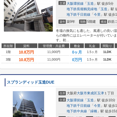
交通
大阪環状線
「
玉造
」駅 徒歩5分
地下鉄長堀鶴見緑地
「
玉造
」駅 
地下鉄千日前線
「
今里
」駅 徒歩1
築9年
5階建
鉄筋
築年
階数
構造
冬場の換気にも適した、風通しの良い湿
らの物件にはエレベーターが付いていま
す。初...
所在階
賃料
管理費・共益費
敷金
礼金
間取り
10.8
万円
0ヶ月
1階
11,000円
1.5ヶ月
1LDK
10.8
万円
0万円
3階
11,000円
1.5ヶ月
1LDK
スプランディッド玉造DUE
大阪府
大阪市東成区
玉津
１丁目
住所
交通
大阪環状線
「
玉造
」駅 徒歩10分
地下鉄千日前線
「
今里
」駅 徒歩1
地下鉄中央線
「
緑橋
」駅 徒歩15