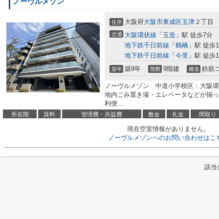
ノーヴルメゾン
大阪府
大阪市東成区
玉津
２丁目
住所
交通
大阪環状線
「
玉造
」駅 徒歩7分
地下鉄千日前線
「
鶴橋
」駅 徒歩1
地下鉄千日前線
「
今里
」駅 徒歩1
築9年
9階建
鉄筋
築年
階数
構造
ノーヴルメゾン 中道小学校区：大阪環
地内ごみ置き場・エレベータなどが揃っ
利便...
所在階
賃料
管理費・共益費
敷金
礼金
間取り
現在空室情報がありません。
ノーヴルメゾンへのお問い合わせはこ
該当