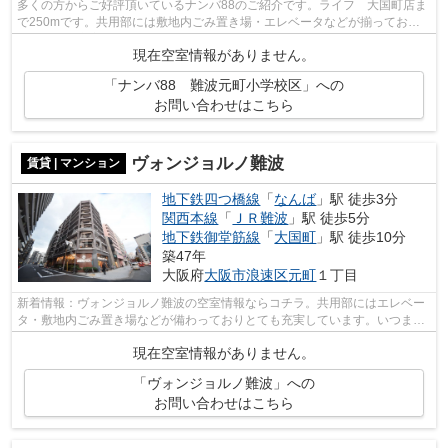
多くの方からご好評頂いているナンバ88のご紹介です。ライフ 大国町店ま
で250mです。共用部には敷地内ごみ置き場・エレベータなどが揃ってお
り、とても充実しています。こちらの物件...
現在空室情報がありません。
「ナンバ88 難波元町小学校区」への
お問い合わせはこちら
ヴォンジョルノ難波
賃貸 | マンション
地下鉄四つ橋線
「
なんば
」駅 徒歩3分
関西本線
「
ＪＲ難波
」駅 徒歩5分
地下鉄御堂筋線
「
大国町
」駅 徒歩10分
築47年
大阪府
大阪市浪速区
元町
１丁目
新着情報：ヴォンジョルノ難波の空室情報ならコチラ。共用部にはエレベー
タ・敷地内ごみ置き場などが備わっておりとても充実しています。いつまで
も綺麗な外観を外観タイル張りで保つ...
現在空室情報がありません。
「ヴォンジョルノ難波」への
お問い合わせはこちら