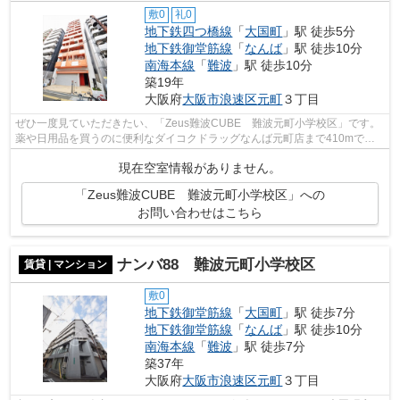
敷0
礼0
地下鉄四つ橋線
「
大国町
」駅 徒歩5分
地下鉄御堂筋線
「
なんば
」駅 徒歩10分
南海本線
「
難波
」駅 徒歩10分
築19年
大阪府
大阪市浪速区
元町
３丁目
ぜひ一度見ていただきたい、「Zeus難波CUBE 難波元町小学校区」です。
薬や日用品を買うのに便利なダイコクドラッグなんば元町店まで410mで
す。共用部には敷地内ごみ置き場・エレベー...
現在空室情報がありません。
「Zeus難波CUBE 難波元町小学校区」への
お問い合わせはこちら
ナンバ88 難波元町小学校区
賃貸 | マンション
敷0
地下鉄御堂筋線
「
大国町
」駅 徒歩7分
地下鉄御堂筋線
「
なんば
」駅 徒歩10分
南海本線
「
難波
」駅 徒歩7分
築37年
大阪府
大阪市浪速区
元町
３丁目