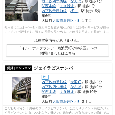
地下鉄四つ橋線
「
なんば
」駅 徒歩1分
関西本線
「
ＪＲ難波
」駅 徒歩5分
地下鉄千日前線
「
桜川
」駅 徒歩15分
築6年
大阪府
大阪市浪速区
元町
１丁目
共用部にはエレベータ・敷地内ごみ置き場など様々な設備やサービスが揃っ
ているので便利です。遠くの風景を見つめることは視力回復にも繋がります
ので健康的になれます。アレルギー予...
現在空室情報がありません。
「イルミナルグランデ 難波元町小学校区」への
お問い合わせはこちら
ジェイラピスナンバ
賃貸 | マンション
敷0
地下鉄御堂筋線
「
大国町
」駅 徒歩5分
地下鉄四つ橋線
「
なんば
」駅 徒歩9分
関西本線
「
ＪＲ難波
」駅 徒歩10分
築9年
大阪府
大阪市浪速区
元町
３丁目
こだわりポイント満載のジェイラピスナンバ。こだわりポイント満載のジェ
イラピスナンバ。忙しいあなたの味方の、敷地内ごみ置き場つきの物件で