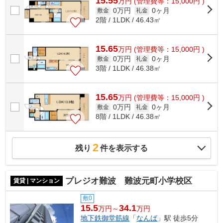
15.55
万
円
(管理費等：15,000円 )
0万円
0ヶ月
敷金
礼金
2階 / 1LDK / 46.43㎡
15.65
万
円
(管理費等：15,000円 )
0万円
0ヶ月
敷金
礼金
3階 / 1LDK / 46.38㎡
15.65
万
円
(管理費等：15,000円 )
0万円
0ヶ月
敷金
礼金
8階 / 1LDK / 46.38㎡
2
残り
件を表示する
プレジオ難波 難波元町小学校区
賃貸 | マンション
敷0
15.5
34.1
万円～
万円
地下鉄御堂筋線
「
なんば
」駅 徒歩5分