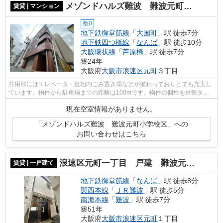
メゾンドハルズ難波 難波元町小学校区
賃貸 | マンション
敷0
地下鉄御堂筋線
「
大国町
」駅 徒歩7分
地下鉄四つ橋線
「
なんば
」駅 徒歩10分
大阪環状線
「
芦原橋
」駅 徒歩7分
築24年
大阪府
大阪市浪速区
元町
３丁目
共用部にはエレベータ・敷地内ごみ置き場などが備わっておりとても充実し
ています。物件から駐車場までの距離は100mです。物件の個性を外観タイ
ル張りなら引き出すことができます。ク...
現在空室情報がありません。
「メゾンドハルズ難波 難波元町小学校区」への
お問い合わせはこちら
浪速区元町一丁目 戸建 難波元町小学校区
賃貸 | 一戸建て
地下鉄御堂筋線
「
なんば
」駅 徒歩8分
関西本線
「
ＪＲ難波
」駅 徒歩5分
南海本線
「
難波
」駅 徒歩7分
築51年
大阪府
大阪市浪速区
元町
１丁目