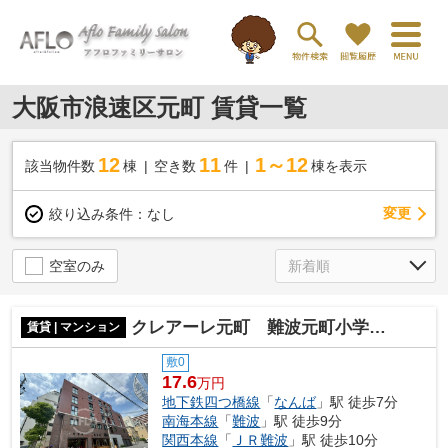
大阪市浪速区元町 賃貸一覧
12
11
1～12
該当物件数
棟
空き数
件
棟を表示
変更
絞り込み条件：
なし
空室のみ
クレアーレ元町 難波元町小学校区
賃貸 | マンション
敷0
17.6
万円
地下鉄四つ橋線
「
なんば
」駅 徒歩7分
南海本線
「
難波
」駅 徒歩9分
関西本線
「
ＪＲ難波
」駅 徒歩10分