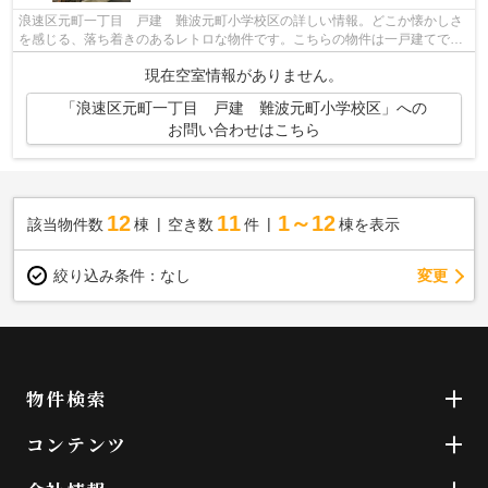
浪速区元町一丁目 戸建 難波元町小学校区の詳しい情報。どこか懐かしさ
を感じる、落ち着きのあるレトロな物件です。こちらの物件は一戸建てで
す。陽当たりが良好な物件です。大阪市...
現在空室情報がありません。
「浪速区元町一丁目 戸建 難波元町小学校区」への
お問い合わせはこちら
12
11
1～12
該当物件数
棟
空き数
件
棟を表示
変更
絞り込み条件：
なし
物件検索
コンテンツ