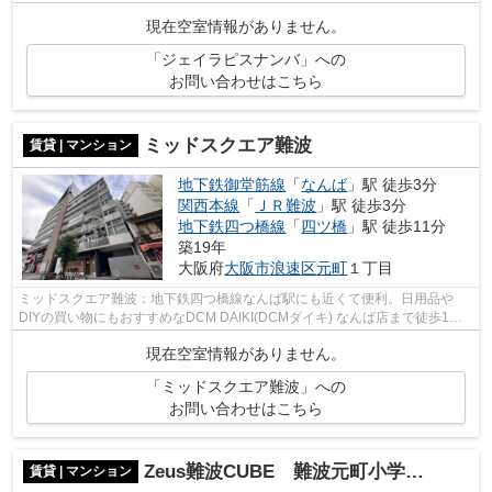
す。こちらはマンションタイプになりま...
現在空室情報がありません。
「ジェイラピスナンバ」への
お問い合わせはこちら
ミッドスクエア難波
賃貸 | マンション
地下鉄御堂筋線
「
なんば
」駅 徒歩3分
関西本線
「
ＪＲ難波
」駅 徒歩3分
地下鉄四つ橋線
「
四ツ橋
」駅 徒歩11分
築19年
大阪府
大阪市浪速区
元町
１丁目
ミッドスクエア難波：地下鉄四つ橋線なんば駅にも近くて便利。日用品や
DIYの買い物にもおすすめなDCM DAIKI(DCMダイキ) なんば店まで徒歩1分
の場所。共用部には敷地内ごみ置き場・エレ...
現在空室情報がありません。
「ミッドスクエア難波」への
お問い合わせはこちら
Zeus難波CUBE 難波元町小学校区
賃貸 | マンション