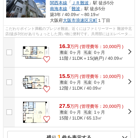
関西本線
「
ＪＲ難波
」駅 徒歩5分
南海本線
「
難波
」駅 徒歩5分
築3年 / 40.09㎡～80.19㎡
大阪府
大阪市浪速区
元町
１丁目
こだわりポイント満載のプレジオ難波。近くにはファミリーマート 難波中北
店(徒歩3分)がありちょっとした買い物に便利です。共用部にはエレベータ・
敷地内ごみ置き場など様々な設備や...
16.3
万
円
(管理費等：10,000円 )
0ヶ月
0ヶ月
敷金
礼金
11階 / 1LDK＋1S(納戸) / 40.09㎡
15.5
万
円
(管理費等：10,000円 )
0ヶ月
0ヶ月
敷金
礼金
12階 / 1LDK / 40.09㎡
27.5
万
円
(管理費等：20,000円 )
0ヶ月
1ヶ月
敷金
礼金
15階 / 1LDK / 65.13㎡
1
残り
件を表示する