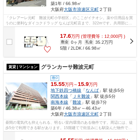
築1年 / 66.98㎡
大阪府
大阪市浪速区
元町
２丁目
「クレアーレ元町 難波元町小学校区」のここがイチオシ。薬や日用品を買
うのに便利なダイコクドラッグ なんば元町店まで、322mです。共用部には
エレベータ・敷地内ごみ置き場など様々...
17.6
万
円
(管理費等：12,000円 )
0ヶ月
35.2万円
敷金
礼金
5階 / 2LDK / 66.98㎡
グランカーサ難波元町
賃貸 | マンション
敷0
15.55
15.9
万円～
万円
地下鉄四つ橋線
「
なんば
」駅 徒歩5分
関西本線
「
ＪＲ難波
」駅 徒歩5分
南海本線
「
難波
」駅 徒歩7分
築6年 / 46.38㎡～46.43㎡
大阪府
大阪市浪速区
元町
２丁目
昼間の電気代も抑えられる、明るい室内環境のある物件です。周辺には、徒
歩5分で利用できる駅があります。15階建てで街並みにも馴染んだ物件で
す。強度のある外観タイル張りは、外面の...