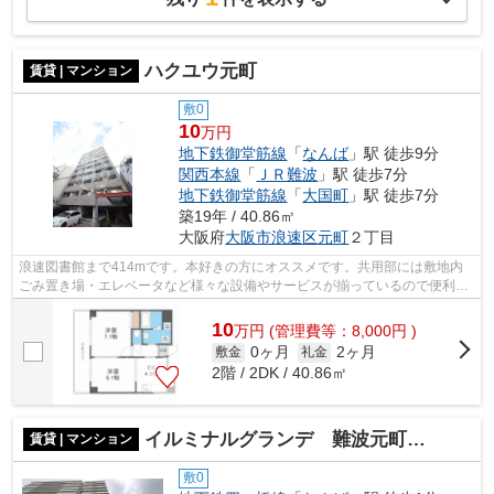
ハクユウ元町
賃貸 | マンション
敷0
10
万円
地下鉄御堂筋線
「
なんば
」駅 徒歩9分
関西本線
「
ＪＲ難波
」駅 徒歩7分
地下鉄御堂筋線
「
大国町
」駅 徒歩7分
築19年 / 40.86㎡
大阪府
大阪市浪速区
元町
２丁目
浪速図書館まで414mです。本好きの方にオススメです。共用部には敷地内
ごみ置き場・エレベータなど様々な設備やサービスが揃っているので便利で
す。駐車場まで100mの物件、いかがでし...
10
万
円
(管理費等：8,000円 )
0ヶ月
2ヶ月
敷金
礼金
2階 / 2DK / 40.86㎡
イルミナルグランデ 難波元町小学校区
賃貸 | マンション
敷0