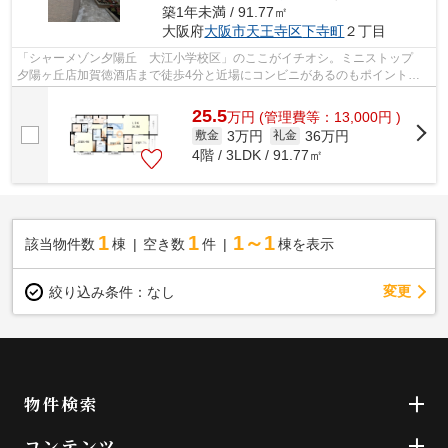
築1年未満 / 91.77㎡
大阪府
大阪市天王寺区
下寺町
２丁目
「シャーメゾン夕陽丘 大江小学校区」のここがイチオシ。ミニストップ
夕陽ヶ丘店加賀徳酒店まで徒歩4分と近場にコンビニがあるのもポイント。
共用部には敷地内ごみ置き場・エレベー...
25.5
万
円
(管理費等：13,000円 )
3万円
36万円
敷金
礼金
4階 / 3LDK / 91.77㎡
1
1
1～1
該当物件数
棟
空き数
件
棟を表示
変更
絞り込み条件：
なし
物件検索
コンテンツ