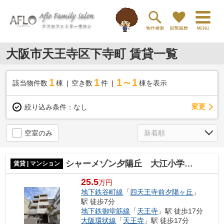
大阪市天王寺区下寺町 賃貸一覧
1
1
1～1
該当物件数
棟
空き数
件
棟を表示
変更
絞り込み条件：
なし
空室のみ
シャーメゾン夕陽丘 大江小学校区
賃貸 | マンション
25.5
万円
地下鉄谷町線
「
四天王寺前夕陽ヶ丘
」
駅 徒歩7分
地下鉄御堂筋線
「
天王寺
」駅 徒歩17分
大阪環状線
「
天王寺
」駅 徒歩17分