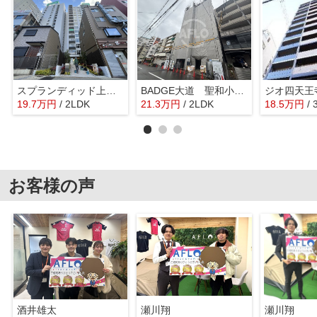
スプランディッド上本町WEST 生魂小学校区
BADGE大道 聖和小学校区
19.7
万
円
/ 2LDK
21.3
万
円
/ 2LDK
18.5
万
円
/
お客様の声
酒井雄太
瀬川翔
瀬川翔