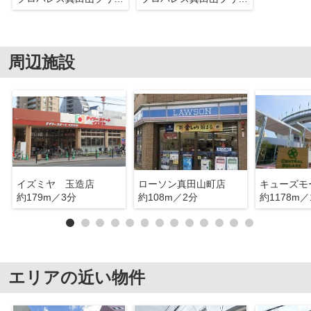
周辺施設
イズミヤ 玉造店
ローソン真田山町店
約179m／3分
約108m／2分
約1178m／
エリアの近い物件