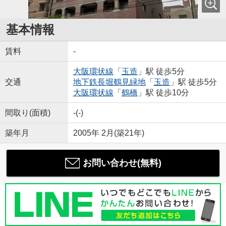
基本情報
賃料
-
大阪環状線
「
玉造
」駅 徒歩5分
交通
地下鉄長堀鶴見緑地
「
玉造
」駅 徒歩5分
大阪環状線
「
鶴橋
」駅 徒歩10分
間取り(面積)
-(-)
築年月
2005年 2月(築21年)
お問い合わせ(無料)