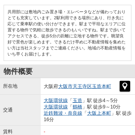
共用部には敷地内ごみ置き場・エレベータなどが備わっており
とても充実しています。2駅利用できる場所にあり、行き先に
応じて乗車駅の使い分けができます。駅まで平坦なエリアに位
置する物件で気軽に散歩できるのもいいですね。駅まで歩いて
アクセスできる、徒歩5分の距離に立地する物件です。眺望良
好で景色が楽しめます。できるだけ早めに不動産情報を集めた
い方は当社スタッフまでご連絡ください。地域の不動産情報を
いち早くお届けします。
物件概要
所在地
大阪府
大阪市天王寺区
玉造本町
大阪環状線
「
玉造
」駅 徒歩4～5分
大阪環状線
「
鶴橋
」駅 徒歩9～10分
交通
近鉄難波・奈良線
「
大阪上本町
」駅 徒歩
16分
賃料
-