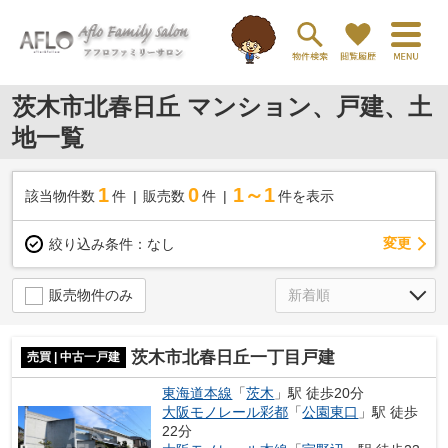
茨木市北春日丘 マンション、戸建、土
地一覧
1
0
1～1
該当物件数
件
販売数
件
件を表示
変更
絞り込み条件：
なし
販売物件のみ
茨木市北春日丘一丁目戸建
売買 | 中古一戸建
東海道本線
「
茨木
」駅 徒歩20分
大阪モノレール彩都
「
公園東口
」駅 徒歩
22分