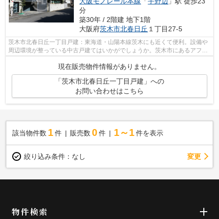
大阪モノレール本線
「
宇野辺
」駅 徒歩23
分
築30年 / 2階建 地下1階
大阪府
茨木市
北春日丘
１丁目27-5
茨木市北春日丘一丁目戸建：東海道・山陽本線茨木にも近くて便利。設備や
周辺環境が整っている中古戸建てはいかがでしょうか。茨木市にあるアフ
ロ 売買事業部自慢の一戸建てをお届け...
現在販売物件情報がありません。
「茨木市北春日丘一丁目戸建」への
お問い合わせはこちら
1
0
1～1
該当物件数
件
販売数
件
件を表示
変更
絞り込み条件：
なし
物件検索