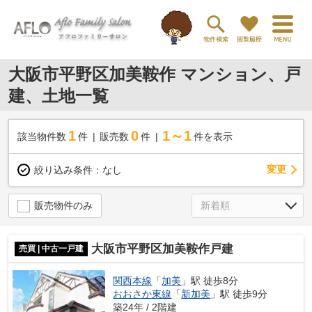
大阪市平野区加美鞍作 マンション、戸
建、土地一覧
1
0
1～1
該当物件数
件
販売数
件
件を表示
変更
絞り込み条件：
なし
販売物件のみ
大阪市平野区加美鞍作戸建
売買 | 中古一戸建
関西本線
「
加美
」駅 徒歩8分
おおさか東線
「
新加美
」駅 徒歩9分
築24年 / 2階建