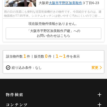
大阪府
大阪市平野区
加美鞍作
３丁目6-23
雨の日の洗濯にも便利な浴室乾燥機付きの物件です。今回紹介するのは、建
物面積が77.95平米。システムキッチンは使いやすく汚れにくいのでご好評
です。シューズボックスは、玄関の整理...
現在販売物件情報がありません。
「大阪市平野区加美鞍作戸建」への
お問い合わせはこちら
1
0
1～1
該当物件数
件
販売数
件
件を表示
変更
絞り込み条件：
なし
物件検索
コンテンツ