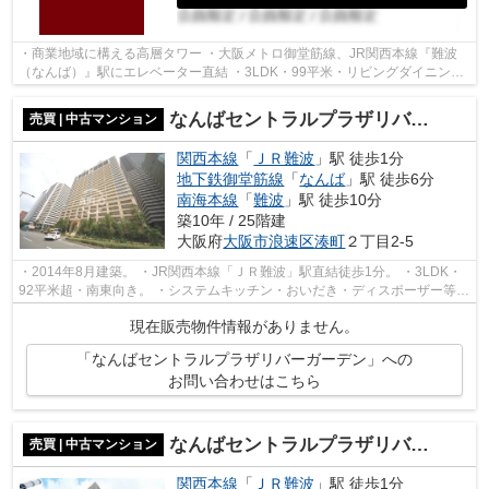
・商業地域に構える高層タワー ・大阪メトロ御堂筋線、JR関西本線『難波
（なんば）』駅にエレベーター直結 ・3LDK・99平米・リビングダイニング
には床暖房ございます ・南西角部屋で日...
なんばセントラルプラザリバーガーデン
売買 | 中古マンション
関西本線
「
ＪＲ難波
」駅 徒歩1分
地下鉄御堂筋線
「
なんば
」駅 徒歩6分
南海本線
「
難波
」駅 徒歩10分
築10年 / 25階建
大阪府
大阪市浪速区
湊町
２丁目2-5
・2014年8月建築。 ・JR関西本線「ＪＲ難波」駅直結徒歩1分。 ・3LDK・
92平米超・南東向き。 ・システムキッチン・おいだき・ディスポーザー等の
充実設備。 ・バルコニーにスロップシ...
現在販売物件情報がありません。
「なんばセントラルプラザリバーガーデン」への
お問い合わせはこちら
なんばセントラルプラザリバーガーデン（タワーマンション）
売買 | 中古マンション
関西本線
「
ＪＲ難波
」駅 徒歩1分