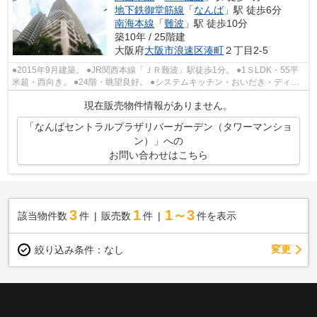
地下鉄御堂筋線
「
なんば
」駅 徒歩6分
南海本線
「
難波
」駅 徒歩10分
築10年 / 25階建
大阪府
大阪市浪速区
湊町
２丁目2-5
●2015年9月建築。 ●JR関西本線「ＪＲ難波」駅徒歩1分。 ●1ＳLDK・55平
米超・西向き。 ●24階・眺望良好。 ●システムキッチン・おいだき・ディス
ポーザー等の充実設備。 ●バルコニーにス...
現在販売物件情報がありません。
「なんばセントラルプラザリバーガーデン（タワーマンショ
ン）」への
お問い合わせはこちら
3
1
1～3
該当物件数
件
販売数
件
件を表示
変更
絞り込み条件：
なし