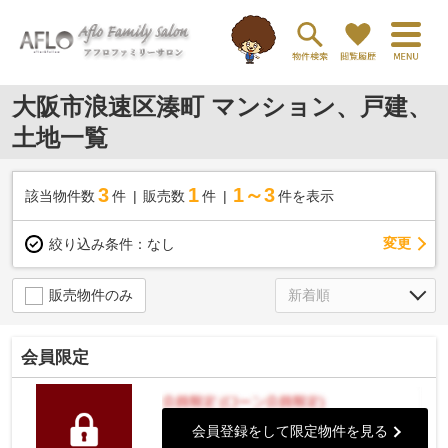
大阪市浪速区湊町 マンション、戸建、
土地一覧
3
1
1～3
該当物件数
件
販売数
件
件を表示
変更
絞り込み条件：
なし
販売物件のみ
会員限定
会員登録をして限定物件を見る