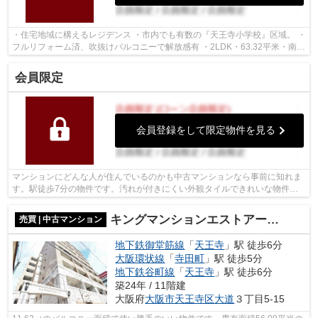
・住宅地域に構えるレジデンス ・市内でも有数の『天王寺小学校』区域。 ・
フルリフォーム済、吹抜けバルコニーで解放感有 ・2LDK・63.32平米・南東
角住戸 ・開口部が多く、一日中明る...
会員限定
会員登録をして限定物件を見る
マンションにどんな人が住んでいるのかも中古マンションなら事前に知れま
す。駅徒歩7分の物件です。汚れが付きにくい外観タイルできれいな物件。
大阪市天王寺区エリアの情報を知るなら...
キングマンションエストアージュ天王寺
売買 | 中古マンション
地下鉄御堂筋線
「
天王寺
」駅 徒歩6分
大阪環状線
「
寺田町
」駅 徒歩5分
地下鉄谷町線
「
天王寺
」駅 徒歩6分
築24年 / 11階建
大阪府
大阪市天王寺区
大道
３丁目5-15