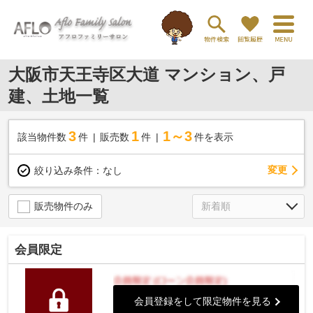
大阪市天王寺区大道 マンション、戸
建、土地一覧
3
1
1～3
該当物件数
件
販売数
件
件を表示
変更
絞り込み条件：
なし
販売物件のみ
会員限定
会員登録をして限定物件を見る