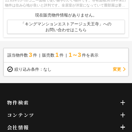
11.63㎡のバルコニー面積で使い勝手のいい物件です。専有面積56.09平米の
物件は住み心地が良いと評判です。全居室が洋室になっていて畳部屋は要ら
ない方にはお勧めです。06-6241-3334...
現在販売物件情報がありません。
「キングマンションエストアージュ天王寺」への
お問い合わせはこちら
3
1
1～3
該当物件数
件
販売数
件
件を表示
変更
絞り込み条件：
なし
物件検索
コンテンツ
会社情報