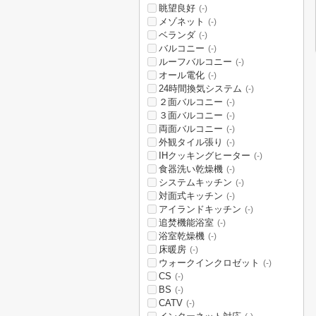
眺望良好
(-)
メゾネット
(-)
ベランダ
(-)
バルコニー
(-)
ルーフバルコニー
(-)
オール電化
(-)
24時間換気システム
(-)
２面バルコニー
(-)
３面バルコニー
(-)
両面バルコニー
(-)
外観タイル張り
(-)
IHクッキングヒーター
(-)
食器洗い乾燥機
(-)
システムキッチン
(-)
対面式キッチン
(-)
アイランドキッチン
(-)
追焚機能浴室
(-)
浴室乾燥機
(-)
床暖房
(-)
ウォークインクロゼット
(-)
CS
(-)
BS
(-)
CATV
(-)