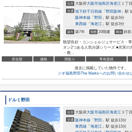
大阪府
大阪市福島区
海老江
１丁目5
住所
交通
地下鉄千日前線
「
野田阪神
」駅 
阪神本線
「
野田
」駅 徒歩3分
東西線
「
海老江
」駅 徒歩3分
築7年
20階建
鉄筋
築年
階数
構造
眺望良好・コンシェルジュサービス・専
オン2つある人気分譲シリーズ ■充実の
・敷...
所在階
価格
間取り
専有面積
過去に掲載していた物件です。
ジオ福島野田The Marksへのお問い合わ
ドルミ野田
大阪府
大阪市福島区
海老江
３丁目2
住所
交通
阪神本線
「
野田
」駅 徒歩13分
東西線
「
海老江
」駅 徒歩13分