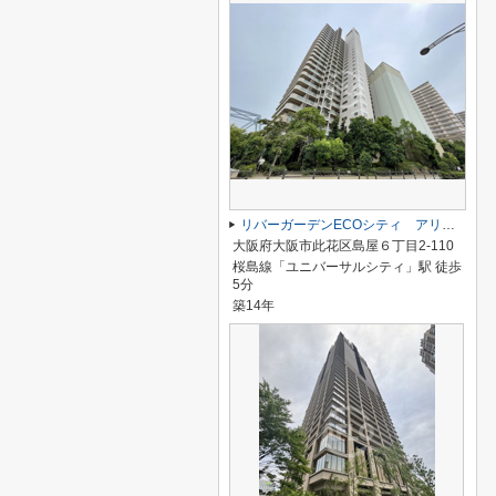
リバーガーデンECOシティ アリスの森
大阪府大阪市此花区島屋６丁目2-110
桜島線「ユニバーサルシティ」駅 徒歩
5分
築14年