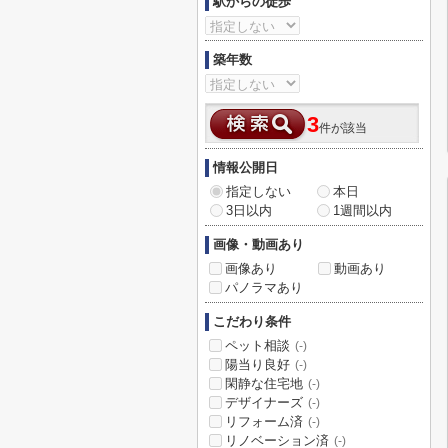
駅からの徒歩
築年数
3
件が該当
情報公開日
指定しない
本日
3日以内
1週間以内
画像・動画あり
画像あり
動画あり
パノラマあり
こだわり条件
ペット相談
(-)
陽当り良好
(-)
閑静な住宅地
(-)
デザイナーズ
(-)
リフォーム済
(-)
リノベーション済
(-)