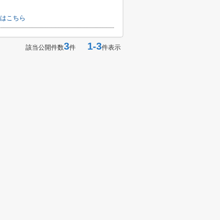
はこちら
3
1-3
該当公開件数
件
件表示