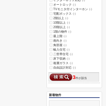
インターネット対応
(-)
オートロック
(-)
TVモニタ付インターホン
(-)
宅配ボックス
(-)
2階以上
(-)
10階以上
(-)
20階以上
(-)
1階の物件
(-)
最上階
(-)
南向き
(-)
角部屋
(-)
輸入住宅
(-)
二世帯住宅
(-)
床下収納
(-)
複層ガラス
(-)
自由設計対応
(-)
3
件が該当
新着物件