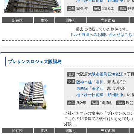
地下鉄千日前線
「
野田阪神
」駅 
築48年
11階建
鉄
築年
階数
構造
所在階
価格
間取り
専有面積
過去に掲載していた物件です。
ドルミ野田へのお問い合わせはこち
プレサンスロジェ大阪福島
大阪府
大阪市福島区
海老江
８丁目
住所
交通
阪神本線
「
淀川
」駅 徒歩5分
東西線
「
海老江
」駅 徒歩6分
地下鉄千日前線
「
野田阪神
」駅 
築8年
14階建
鉄筋
築年
階数
構造
当社イチオシの物件の「プレサンスロジ
こちらの14階建ての物件はいかがでし
外観...
所在階
価格
間取り
専有面積