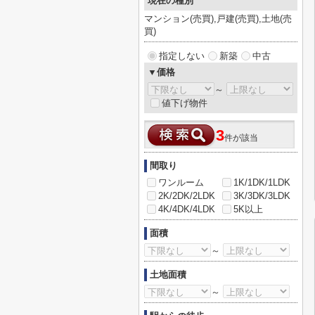
現在の種別
マンション(売買),戸建(売買),土地(売
買)
指定しない
新築
中古
▼価格
～
値下げ物件
3
件が該当
間取り
ワンルーム
1K/1DK/1LDK
2K/2DK/2LDK
3K/3DK/3LDK
4K/4DK/4LDK
5K以上
面積
～
土地面積
～