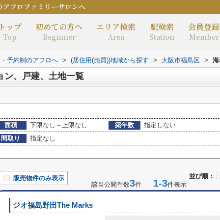
のアフロファミリーサロンへ
トップ
初めての方へ
エリア検索
駅検索
会員登録
Top
Beginner
Area
Station
Member
室・予約制のアフロへ
>
(居住用(売買))地域から探す
>
大阪市福島区
>
海
ョン、戸建、土地一覧
面積
下限なし～上限なし
築年数
指定しない
間取り
指定なし
並び順：
販売物件のみ表示
3
1-3
該当公開件数
件
件表示
ジオ福島野田The Marks