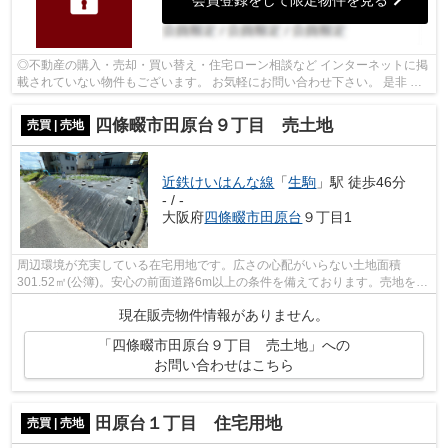
◎不動産の購入・売却・買い替え・住宅ローン相談など インターネットに掲
載されていない物件もございます。 お気軽にお問い合わせ下さい。 是非 ご
内覧・ご検討下さいませ。
四條畷市田原台９丁目 売土地
売買 | 売地
近鉄けいはんな線
「
生駒
」駅 徒歩46分
- / -
大阪府
四條畷市
田原台
９丁目1
周辺環境が充実している在宅用地です。広さの心配がいらない土地面積
301.52㎡(公簿)。安心の前面道路6m以上の条件を備えております。売地をお
探しの方にぴったりの土地がこちらです。...
現在販売物件情報がありません。
「四條畷市田原台９丁目 売土地」への
お問い合わせはこちら
田原台１丁目 住宅用地
売買 | 売地