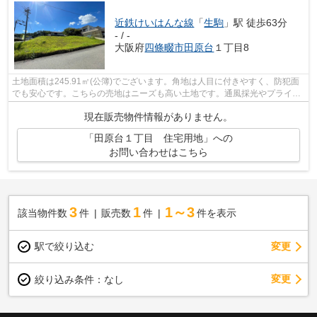
近鉄けいはんな線
「
生駒
」駅 徒歩63分
- / -
大阪府
四條畷市
田原台
１丁目8
土地面積は245.91㎡(公簿)でございます。角地は人目に付きやすく、防犯面
でも安心です。こちらの売地はニーズも高い土地です。通風採光やプライバ
シーが確保しやすく、また良い眺望が...
現在販売物件情報がありません。
「田原台１丁目 住宅用地」への
お問い合わせはこちら
3
1
1～3
該当物件数
件
販売数
件
件を表示
駅で絞り込む
変更
変更
絞り込み条件：
なし