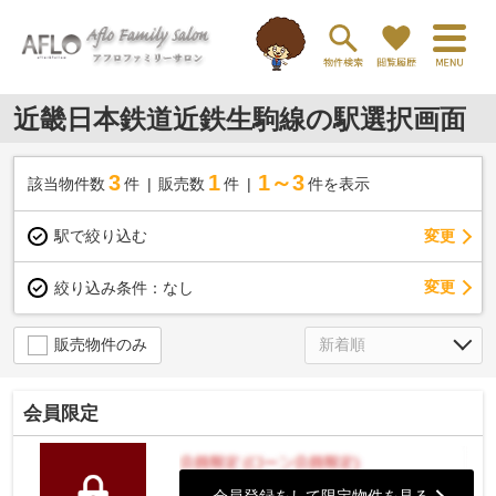
近畿日本鉄道近鉄生駒線の駅選択画面
3
1
1～3
該当物件数
件
販売数
件
件を表示
駅で絞り込む
変更
変更
絞り込み条件：
なし
販売物件のみ
会員限定
会員登録をして限定物件を見る