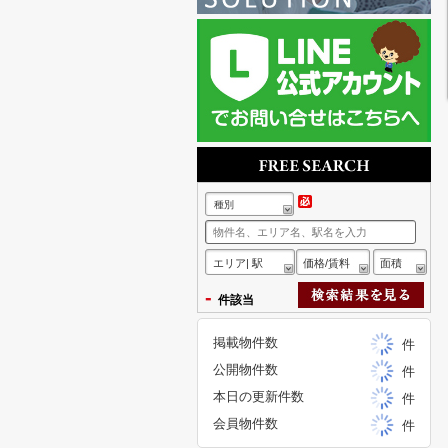
種別
エリア| 駅
価格/賃料
面積
-
件該当
掲載物件数
件
公開物件数
件
本日の更新件数
件
会員物件数
件