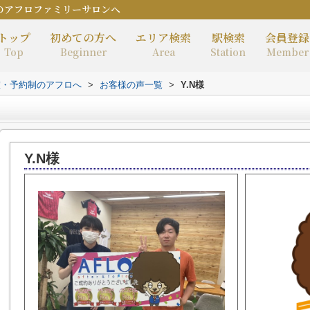
のアフロファミリーサロンへ
トップ
初めての方へ
エリア検索
駅検索
会員登録
Top
Beginner
Area
Station
Member
室・予約制のアフロへ
>
お客様の声一覧
>
Y.N様
Y.N様