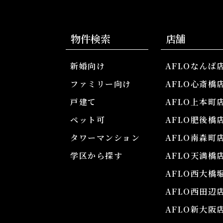
物件検索
店舗
新婚向け
AFLOなんば
ファミリー向け
AFLO心斎橋
戸建て
AFLO上本町
ペット可
AFLO肥後橋
タワーマンション
AFLO南森町
学区から探す
AFLO天満橋
AFLO西大橋
AFLO西田辺
AFLO新大阪