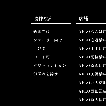
物件検索
店舗
新婚向け
AFLOなんば
ファミリー向け
AFLO心斎橋
戸建て
AFLO上本町
ペット可
AFLO肥後橋
タワーマンション
AFLO南森町
学区から探す
AFLO天満橋
AFLO西大橋
AFLO西田辺
AFLO新大阪