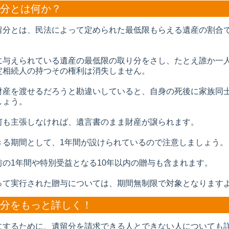
分とは何か？
留分とは、民法によって定められた最低限もらえる遺産の割合
に与えられている遺産の最低限の取り分をさし、たとえ誰か一
定相続人の持つその権利は消失しません。
財産を渡せるだろうと勘違いしていると、自身の死後に家族同
しょう。
何も主張しなければ、遺言書のまま財産が譲られます。
きる期間として、
1
年間が設けられているので注意しましょう。
前の
1
年間や特別受益となる
10
年以内の贈与も含まれます。
って実行された贈与については、期間無制限で対象となります
分をもっと詳しく！
にするために、遺留分を請求できる人とできない人についても