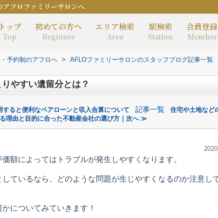
のアフロファミリーサロンへ
トップ
初めての方へ
エリア検索
駅検索
会員登録
Top
Beginner
Area
Station
Member
室・予約制のアフロへ
>
AFLOファミリーサロンのスタッフブログ記事一覧
こりやすい遺留分とは？
記事一覧
用すると便利なペアローンと収入合算について
住宅や土地など
る理由と目的に合った不動産会社の選び方｜次へ ≫
2020
評価額によってはトラブルが発生しやすくなります。
としているなら、どのような問題が生じやすくなるのか注意し
何かについてみていきます！