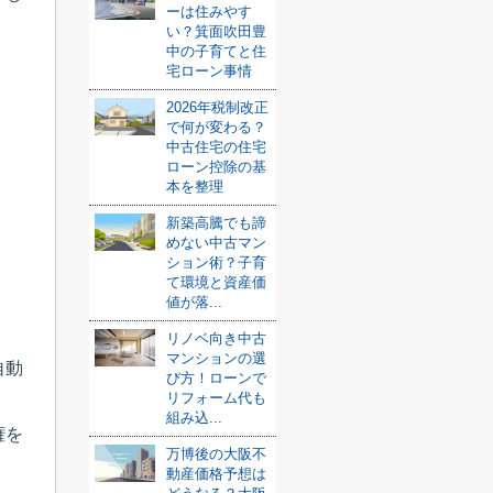
ーは住みやす
い？箕面吹田豊
中の子育てと住
宅ローン事情
2026年税制改正
で何が変わる？
中古住宅の住宅
ローン控除の基
本を整理
新築高騰でも諦
めない中古マン
ション術？子育
て環境と資産価
値が落...
リノベ向き中古
マンションの選
自動
び方！ローンで
リフォーム代も
組み込...
権を
万博後の大阪不
動産価格予想は