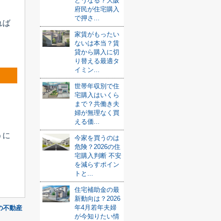
どうなる？大阪
府民が住宅購入
で押さ...
れば
家賃がもったい
ないは本当？賃
貸から購入に切
り替える最適タ
イミン...
世帯年収別で住
宅購入はいくら
。
まで？共働き夫
婦が無理なく買
える価...
うに
今家を買うのは
危険？2026の住
宅購入判断 不安
。
を減らすポイン
トと...
住宅補助金の最
新動向は？2026
年4月若年夫婦
の不動産
が今知りたい情