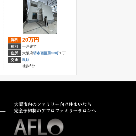
20万円
賃料
種別
一戸建て
住所
大阪府
堺市西区
鳳中町
１丁
交通
鳳駅
徒歩5分
大阪市内のファミリー向け住まいなら
完全予約制のアフロファミリーサロンへ