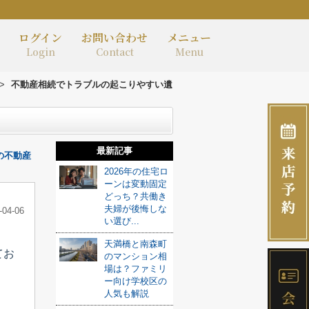
ログイン
お問い合わせ
メニュー
Login
Contact
Menu
>
不動産相続でトラブルの起こりやすい遺
最新記事
の不動産
2026年の住宅ロ
ーンは変動固定
どっち？共働き
夫婦が後悔しな
-04-06
い選び...
天満橋と南森町
てお
のマンション相
場は？ファミリ
ー向け学校区の
人気も解説