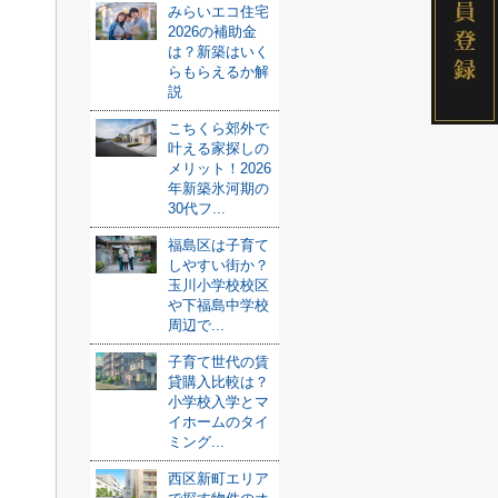
みらいエコ住宅
2026の補助金
は？新築はいく
らもらえるか解
説
こちくら郊外で
叶える家探しの
メリット！2026
年新築氷河期の
30代フ...
福島区は子育て
しやすい街か？
玉川小学校校区
や下福島中学校
周辺で...
子育て世代の賃
貸購入比較は？
小学校入学とマ
イホームのタイ
ミング...
西区新町エリア