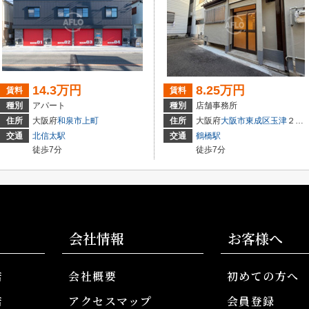
14.3万円
8.25万円
賃料
賃料
種別
アパート
種別
店舗事務所
住所
大阪府
和泉市
上町
住所
大阪府
大阪市東成区
玉津
２丁目
交通
北信太駅
交通
鶴橋駅
徒歩7分
徒歩7分
会社情報
お客様へ
店
会社概要
初めての方へ
店
アクセスマップ
会員登録