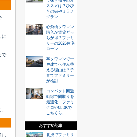
で探す物件のオ
ススメは？ひび
きの街やミラノ
グラン...
で
心斎橋タワマン
購入か賃貸どっ
人に
ちが得？ファミ
リーの2026住宅
ローン...
士で
卒タワマンで一
戸建てへ住み替
える理由は？子
育てファミリー
が検討...
コンパクト回遊
動線で間取りを
最適化！ファミ
クロや0LDKで
よ。
こちくら...
おすすめ記事
北摂でファミリ
詳し