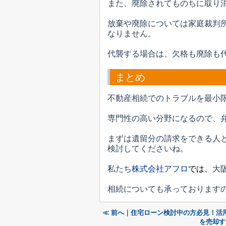
また、廃除されてものちに取り
放棄や廃除については家庭裁判
なりません。
代襲する場合は、欠格も廃除も
まとめ
不動産相続でのトラブルを最小
専門性の高い分野になるので、
まずは遺留分の請求をできる人
検討してくださいね。
私たち
株式会社アフロ
では、
大
相続についても承っております
≪ 前へ｜住宅ローン検討中の方必見！活
を売却す