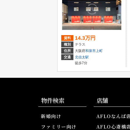
14.3万円
賃料
種別
テラス
住所
大阪府
和泉市
上町
交通
北信太駅
徒歩7分
物件検索
店舗
新婚向け
AFLOなんば
ファミリー向け
AFLO心斎橋