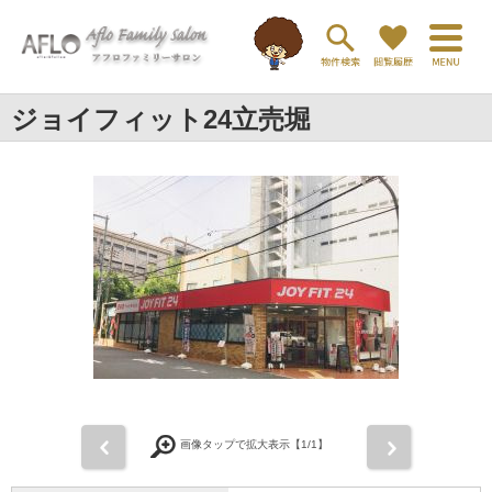
ジョイフィット24立売堀
前
次
画像タップで拡大表示【
1
/1】