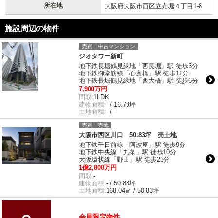
所在地
大阪府大阪市西区立売堀４丁目1-8
施設周辺の物件
売買｜中古マンション
ジオタワー新町
地下鉄長堀鶴見緑地「西長堀」駅 徒歩3分
地下鉄御堂筋線「心斎橋」駅 徒歩12分
地下鉄長堀鶴見緑地「西大橋」駅 徒歩6分
7,900万円
間取:
1LDK
建物面積:
- / 16.79坪
土地面積:
- / -
売買｜売地
大阪市西区川口 50.83坪 売土地
地下鉄千日前線「阿波座」駅 徒歩9分
地下鉄中央線「九条」駅 徒歩10分
大阪環状線「野田」駅 徒歩23分
1億2,800万円
間取:
-
建物面積:
- / 50.83坪
土地面積:
168.04㎡ / 50.83坪
会員限定物件