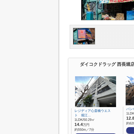
ダイコクドラッグ 西長堀
パン
レジディア心斎橋ウエス
1LDK
ト 堀江…
12.
1LDK/50.29㎡
約62
14.4
万円
約550m／7分