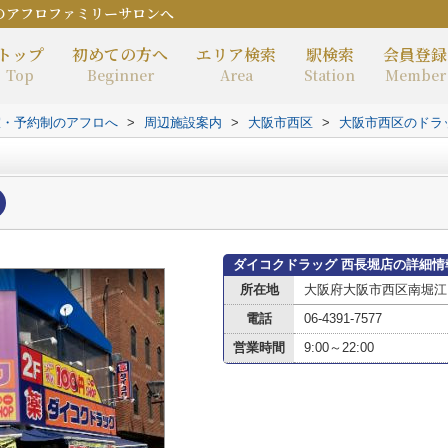
のアフロファミリーサロンへ
トップ
初めての方へ
エリア検索
駅検索
会員登録
Top
Beginner
Area
Station
Member
室・予約制のアフロへ
>
周辺施設案内
>
大阪市西区
>
大阪市西区のドラ
ダイコクドラッグ 西長堀店の詳細情
所在地
大阪府大阪市西区南堀江４
電話
06-4391-7577
営業時間
9:00～22:00