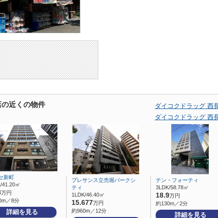
店の近くの物件
ダイコクドラッグ 西
ダイコクドラッグ 西
セ新町
プレサンス立売堀パークシ
テン・フォーティ
/41.20㎡
ティ
3LDK/58.78㎡
8
万円
1LDK/46.40㎡
18.9
万円
0m／8分
15.677
万円
約130m／2分
約960m／12分
詳細を見る
詳細を見る