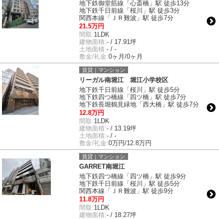
地下鉄御堂筋線「心斎橋」駅 徒歩13分
地下鉄千日前線「桜川」駅 徒歩3分
関西本線「ＪＲ難波」駅 徒歩7分
21.5万円
間取:
1LDK
建物面積:
- / 17.91坪
土地面積:
- / -
敷金/礼金:
0ヶ月/0ヶ月
賃貸｜マンション
リーガル南堀江 堀江小学校区
地下鉄千日前線「桜川」駅 徒歩5分
地下鉄四つ橋線「四ツ橋」駅 徒歩7分
地下鉄長堀鶴見緑地「西大橋」駅 徒歩7分
12.8万円
間取:
1LDK
建物面積:
- / 13.19坪
土地面積:
- / -
敷金/礼金:
0万円/12.8万円
賃貸｜マンション
GARRET南堀江
地下鉄四つ橋線「四ツ橋」駅 徒歩9分
地下鉄千日前線「桜川」駅 徒歩5分
関西本線「ＪＲ難波」駅 徒歩9分
11.8万円
間取:
1LDK
建物面積:
- / 18.27坪