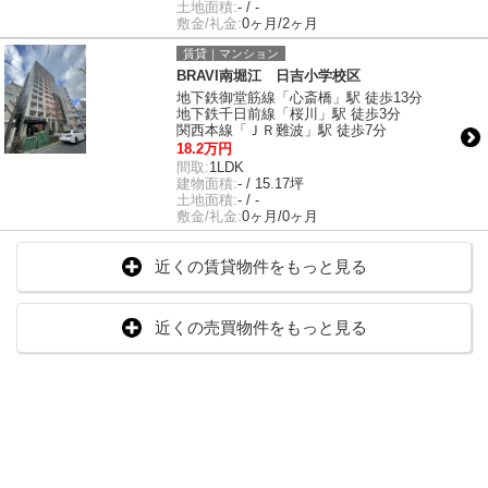
土地面積:
- / -
敷金/礼金:
0ヶ月/2ヶ月
賃貸｜マンション
BRAVI南堀江 日吉小学校区
地下鉄御堂筋線「心斎橋」駅 徒歩13分
地下鉄千日前線「桜川」駅 徒歩3分
関西本線「ＪＲ難波」駅 徒歩7分
18.2万円
間取:
1LDK
建物面積:
- / 15.17坪
土地面積:
- / -
敷金/礼金:
0ヶ月/0ヶ月
近くの賃貸物件をもっと見る
近くの売買物件をもっと見る