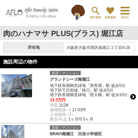
肉のハナマサ PLUS(プラス) 堀江店
所在地
大阪府大阪市西区南堀江２丁目9-28
施設周辺の物件
賃貸｜マンション
グランドシーズ南堀江
地下鉄長堀鶴見緑地「西長堀」駅 徒歩5分
地下鉄千日前線「桜川」駅 徒歩5分
地下鉄長堀鶴見緑地「西大橋」駅 徒歩10分
13.5万円
間取:
2LDK
建物面積:
- / 17.03坪
土地面積:
- / -
敷金/礼金:
1ヶ月/0.5ヶ月
賃貸｜マンション
BRAVI南堀江 日吉小学校区