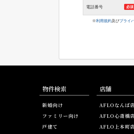
電話番号
必須
※
利用規約
及び
プライ
物件検索
店舗
新婚向け
AFLOなんば
ファミリー向け
AFLO心斎橋
戸建て
AFLO上本町