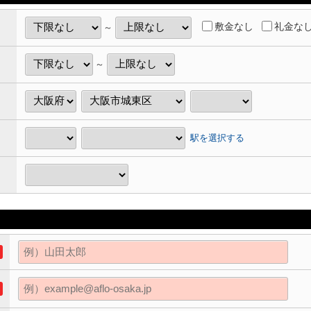
敷金なし
礼金な
～
～
駅を選択する