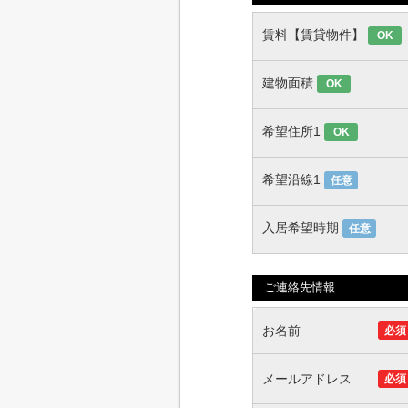
賃料【賃貸物件】
OK
建物面積
OK
希望住所1
OK
希望沿線1
任意
入居希望時期
任意
ご連絡先情報
お名前
必須
メールアドレス
必須