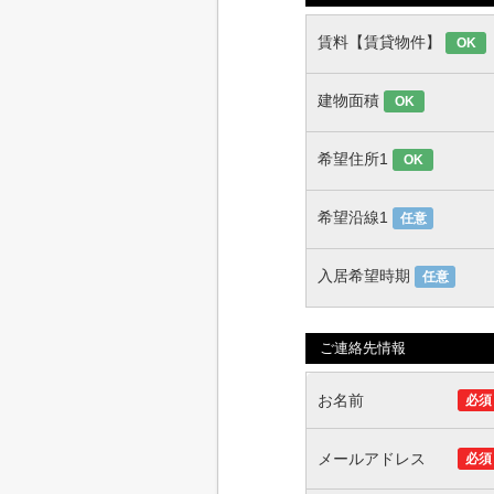
賃料【賃貸物件】
OK
建物面積
OK
希望住所1
OK
希望沿線1
任意
入居希望時期
任意
ご連絡先情報
お名前
必須
メールアドレス
必須