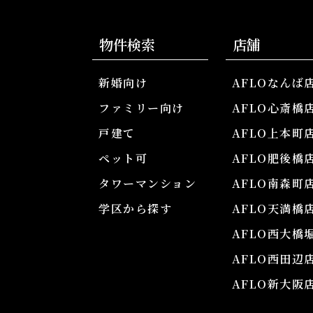
物件検索
店舗
新婚向け
AFLOなんば
ファミリー向け
AFLO心斎橋
戸建て
AFLO上本町
ペット可
AFLO肥後橋
タワーマンション
AFLO南森町
学区から探す
AFLO天満橋
AFLO西大橋
AFLO西田辺
AFLO新大阪