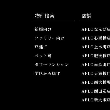
物件検索
店舗
新婚向け
AFLOなんば
ファミリー向け
AFLO心斎橋
戸建て
AFLO上本町
ペット可
AFLO肥後橋
タワーマンション
AFLO南森町
学区から探す
AFLO天満橋
AFLO西大橋
AFLO西田辺
AFLO新大阪