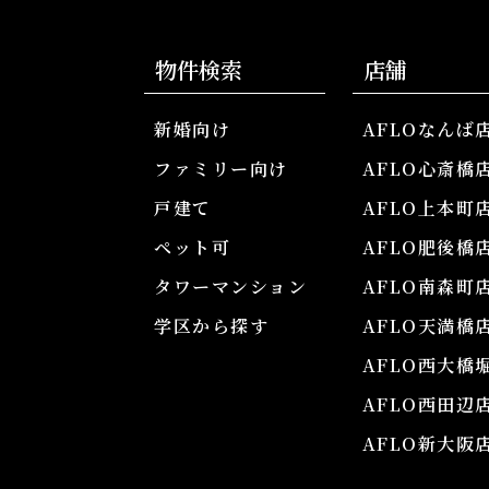
物件検索
店舗
新婚向け
AFLOなんば
ファミリー向け
AFLO心斎橋
戸建て
AFLO上本町
ペット可
AFLO肥後橋
タワーマンション
AFLO南森町
学区から探す
AFLO天満橋
AFLO西大橋
AFLO西田辺
AFLO新大阪