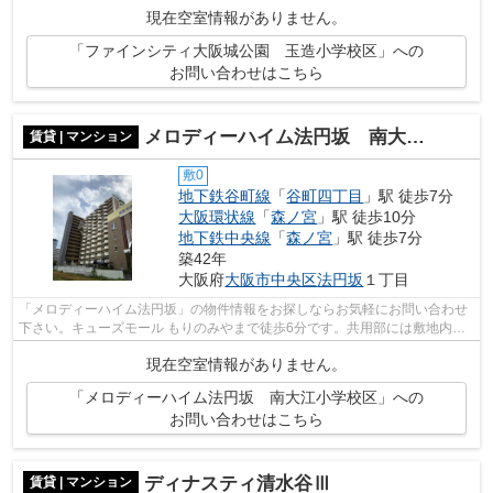
置き場などが揃っております。眺望良好...
現在空室情報がありません。
「ファインシティ大阪城公園 玉造小学校区」への
お問い合わせはこちら
メロディーハイム法円坂 南大江小学校区
賃貸 | マンション
敷0
地下鉄谷町線
「
谷町四丁目
」駅 徒歩7分
大阪環状線
「
森ノ宮
」駅 徒歩10分
地下鉄中央線
「
森ノ宮
」駅 徒歩7分
築42年
大阪府
大阪市中央区
法円坂
１丁目
「メロディーハイム法円坂」の物件情報をお探しならお気軽にお問い合わせ
下さい。キューズモール もりのみやまで徒歩6分です。共用部には敷地内ご
み置き場・エレベータなど様々な設備...
現在空室情報がありません。
「メロディーハイム法円坂 南大江小学校区」への
お問い合わせはこちら
ディナスティ清水谷Ⅲ
賃貸 | マンション