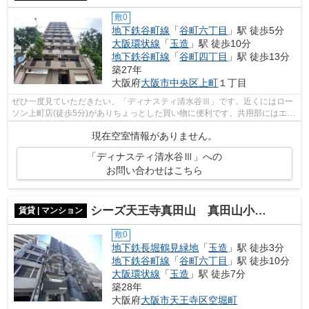
敷0
地下鉄谷町線
「
谷町六丁目
」駅 徒歩5分
大阪環状線
「
玉造
」駅 徒歩10分
地下鉄谷町線
「
谷町四丁目
」駅 徒歩13分
築27年
大阪府
大阪市中央区
上町
１丁目
ぜひ一度見ていただきたい、「ディナスティ清水谷Ⅲ」です。近くにはロー
ソン上町店(徒歩5分)がありちょっとした買い物に便利です。共用部にはエレ
ベータ・敷地内ごみ置き場など様々な...
現在空室情報がありません。
「ディナスティ清水谷Ⅲ」への
お問い合わせはこちら
シーズ天王寺真田山 真田山小学校区
賃貸 | マンション
敷0
地下鉄長堀鶴見緑地
「
玉造
」駅 徒歩3分
地下鉄谷町線
「
谷町六丁目
」駅 徒歩10分
大阪環状線
「
玉造
」駅 徒歩7分
築28年
大阪府
大阪市天王寺区
空堀町