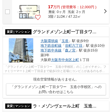
重要。共用部には敷地内ごみ置き場・エレ...
17
万
円
(管理費等：12,000円 )
0ヶ月
2ヶ月
敷金
礼金
3階 / 1LDK / 47.22㎡
グランドメゾン上町一丁目タワー 玉造小学校区
賃貸 | マンション
大阪環状線
「
玉造
」駅 徒歩9分
地下鉄谷町線
「
谷町六丁目
」駅 徒歩10分
地下鉄中央線
「
森ノ宮
」駅 徒歩15分
築3年
大阪府
大阪市中央区
上町
１丁目
「グランドメゾン上町一丁目タワー 玉造小学校区」のここがイチオシ。フ
ァミリーマート上町一丁目店まで徒歩1分と近場にコンビニがあるのもポイ
ント。共用部には敷地内ごみ置き場・エ...
現在空室情報がありません。
「グランドメゾン上町一丁目タワー 玉造小学校区」への
お問い合わせはこちら
ラ・メゾンヴェール上町 玉造小学校区
賃貸 | マンション