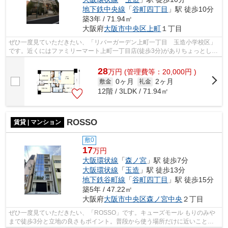
地下鉄中央線
「
谷町四丁目
」駅 徒歩10分
築3年 / 71.94㎡
大阪府
大阪市中央区
上町
１丁目
ぜひ一度見ていただきたい、「リバーガーデン上町一丁目 玉造小学校区」
です。近くにはファミリーマート上町一丁目店(徒歩3分)がありちょっとした
買い物に便利です。共用部には敷地内...
28
万
円
(管理費等：20,000円 )
0ヶ月
2ヶ月
敷金
礼金
12階 / 3LDK / 71.94㎡
ROSSO
賃貸 | マンション
敷0
17
万円
大阪環状線
「
森ノ宮
」駅 徒歩7分
大阪環状線
「
玉造
」駅 徒歩13分
地下鉄谷町線
「
谷町四丁目
」駅 徒歩15分
築5年 / 47.22㎡
大阪府
大阪市中央区
森ノ宮中央
２丁目
ぜひ一度見ていただきたい、「ROSSO」です。キューズモール もりのみや
まで徒歩3分と立地の良さもポイント。普段から使う場所だけに近いことは