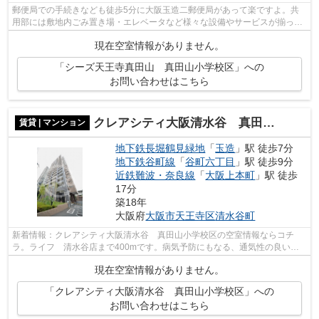
郵便局での手続きなども徒歩5分に大阪玉造二郵便局があって楽ですよ。共
用部には敷地内ごみ置き場・エレベータなど様々な設備やサービスが揃って
いるので便利です。こちらの物件から、...
現在空室情報がありません。
「シーズ天王寺真田山 真田山小学校区」への
お問い合わせはこちら
クレアシティ大阪清水谷 真田山小学校区
賃貸 | マンション
地下鉄長堀鶴見緑地
「
玉造
」駅 徒歩7分
地下鉄谷町線
「
谷町六丁目
」駅 徒歩9分
近鉄難波・奈良線
「
大阪上本町
」駅 徒歩
17分
築18年
大阪府
大阪市天王寺区
清水谷町
新着情報：クレアシティ大阪清水谷 真田山小学校区の空室情報ならコチ
ラ。ライフ 清水谷店まで400mです。病気予防にもなる、通気性の良い快
適な物件です。ポイントやマイルが貯まる...
現在空室情報がありません。
「クレアシティ大阪清水谷 真田山小学校区」への
お問い合わせはこちら