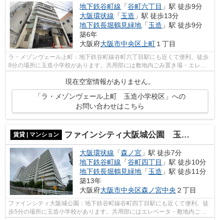
地下鉄谷町線
「
谷町六丁目
」駅 徒歩9分
大阪環状線
「
玉造
」駅 徒歩13分
地下鉄長堀鶴見緑地
「
玉造
」駅 徒歩9分
築6年
大阪府
大阪市中央区
上町
１丁目
ラ・メゾンヴェール上町：地下鉄谷町線谷町六丁目駅にも近くて便利。徒歩
8分の場所に玉造小学校があります。共用部には敷地内ごみ置き場・エレベ
ータなど様々な設備やサービスが揃って...
現在空室情報がありません。
「ラ・メゾンヴェール上町 玉造小学校区」への
お問い合わせはこちら
ファインシティ大阪城公園 玉造小学校区
賃貸 | マンション
大阪環状線
「
森ノ宮
」駅 徒歩7分
地下鉄谷町線
「
谷町四丁目
」駅 徒歩10分
地下鉄長堀鶴見緑地
「
玉造
」駅 徒歩11分
築13年
大阪府
大阪市中央区
森ノ宮中央
２丁目
ファインシティ大阪城公園：地下鉄谷町線谷町四丁目駅にも近くて便利。徒
歩5分の場所に玉造小学校があります。共用部にはエレベータ・敷地内ごみ