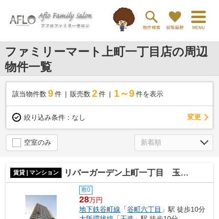
ファミリーマート上町一丁目店の周辺
物件一覧
9
2
1～9
該当物件数
件
販売数
件
件を表示
変更
絞り込み条件：
なし
空室のみ
リバーガーデン上町一丁目 玉造小学校区
賃貸 | マンション
敷0
28
万円
地下鉄谷町線
「
谷町六丁目
」駅 徒歩10分
大阪環状線
「
玉造
」駅 徒歩10分