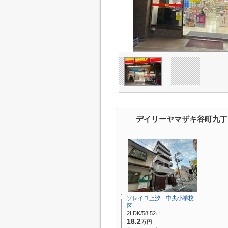
デイリーヤマザキ谷町九丁
ソレイユ上汐 中央小学校
区
2LDK/58.52㎡
18.2
万円