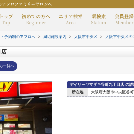
のアフロファミリーサロンへ
トップ
初めての方へ
エリア検索
駅検索
会員登録
Top
Beginner
Area
Station
Member
室・予約制のアフロへ
>
周辺施設案内
>
大阪市中央区
>
大阪市中央区の
目店
の一覧へ
デイリーヤマザキ谷町九丁目店 の詳
所在地
大阪府大阪市中央区谷町