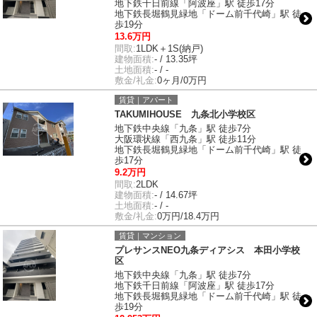
地下鉄千日前線「阿波座」駅 徒歩17分
地下鉄長堀鶴見緑地「ドーム前千代崎」駅 徒
歩19分
13.6万円
間取:
1LDK＋1S(納戸)
建物面積:
- / 13.35坪
土地面積:
- / -
敷金/礼金:
0ヶ月/0万円
賃貸｜アパート
TAKUMIHOUSE 九条北小学校区
地下鉄中央線「九条」駅 徒歩7分
大阪環状線「西九条」駅 徒歩11分
地下鉄長堀鶴見緑地「ドーム前千代崎」駅 徒
歩17分
9.2万円
間取:
2LDK
建物面積:
- / 14.67坪
土地面積:
- / -
敷金/礼金:
0万円/18.4万円
賃貸｜マンション
プレサンスNEO九条ディアシス 本田小学校
区
地下鉄中央線「九条」駅 徒歩7分
地下鉄千日前線「阿波座」駅 徒歩17分
地下鉄長堀鶴見緑地「ドーム前千代崎」駅 徒
歩19分