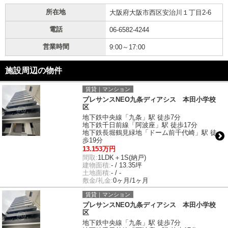
所在地
大阪府大阪市西区安治川１丁目2-6
電話
06-6582-4244
営業時間
9:00～17:00
施設周辺の物件
賃貸｜マンション
プレサンスNEO九条ディアシス 本田小学校
区
地下鉄中央線「九条」駅 徒歩7分
地下鉄千日前線「阿波座」駅 徒歩17分
地下鉄長堀鶴見緑地「ドーム前千代崎」駅 徒
歩19分
13.153万円
間取:
1LDK＋1S(納戸)
建物面積:
- / 13.35坪
土地面積:
- / -
敷金/礼金:
0ヶ月/1ヶ月
賃貸｜マンション
プレサンスNEO九条ディアシス 本田小学校
区
地下鉄中央線「九条」駅 徒歩7分