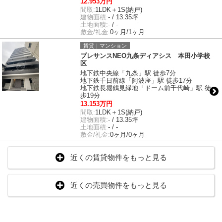
12.953万円
間取:
1LDK＋1S(納戸)
建物面積:
- / 13.35坪
土地面積:
- / -
敷金/礼金:
0ヶ月/1ヶ月
賃貸｜マンション
プレサンスNEO九条ディアシス 本田小学校
区
地下鉄中央線「九条」駅 徒歩7分
地下鉄千日前線「阿波座」駅 徒歩17分
地下鉄長堀鶴見緑地「ドーム前千代崎」駅 徒
歩19分
13.153万円
間取:
1LDK＋1S(納戸)
建物面積:
- / 13.35坪
土地面積:
- / -
敷金/礼金:
0ヶ月/0ヶ月
近くの賃貸物件をもっと見る
近くの売買物件をもっと見る