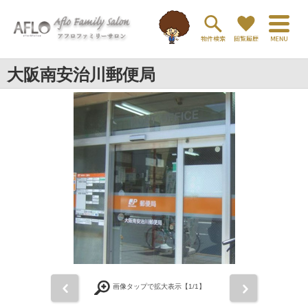
大阪南安治川郵便局
前
次
画像タップで拡大表示【
1
/1】