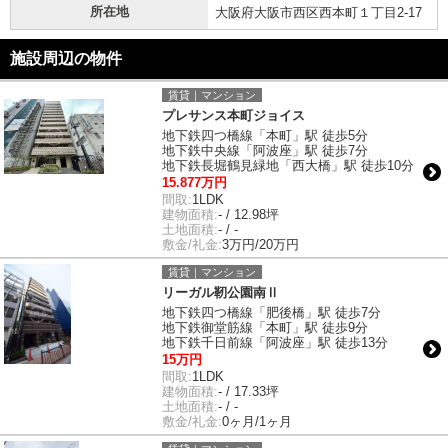
所在地
大阪府大阪市西区西本町１丁目2-17
施設周辺の物件
賃貸｜マンション
プレサンス本町ジョイス
地下鉄四つ橋線「本町」駅 徒歩5分
地下鉄中央線「阿波座」駅 徒歩7分
地下鉄長堀鶴見緑地「西大橋」駅 徒歩10分
15.877万円
間取:
1LDK
建物面積:
- / 12.98坪
土地面積:
- / -
敷金/礼金:
3万円/20万円
賃貸｜マンション
リーガル靭公園南Ⅱ
地下鉄四つ橋線「肥後橋」駅 徒歩7分
地下鉄御堂筋線「本町」駅 徒歩9分
地下鉄千日前線「阿波座」駅 徒歩13分
15万円
間取:
1LDK
建物面積:
- / 17.33坪
土地面積:
- / -
敷金/礼金:
0ヶ月/1ヶ月