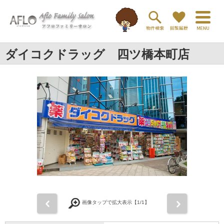
ダイコクドラッグ 四ツ橋本町店
前
次
画像タップで拡大表示【
1
/1】