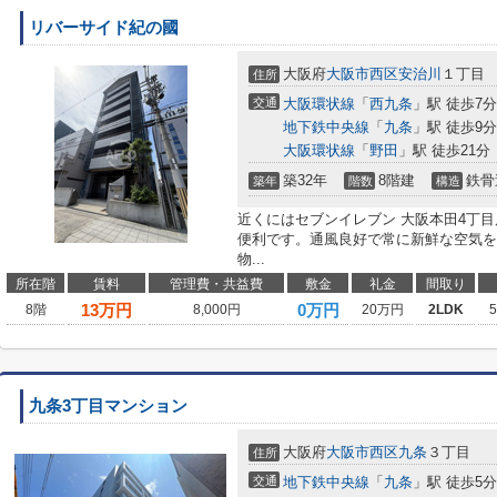
リバーサイド紀の國
大阪府
大阪市西区
安治川
１丁目
住所
交通
大阪環状線
「
西九条
」駅 徒歩7分
地下鉄中央線
「
九条
」駅 徒歩9分
大阪環状線
「
野田
」駅 徒歩21分
築32年
8階建
鉄骨
築年
階数
構造
近くにはセブンイレブン 大阪本田4丁目
便利です。通風良好で常に新鮮な空気を
物...
所在階
賃料
管理費・共益費
敷金
礼金
間取り
13
万円
0万円
8階
8,000円
20万円
2LDK
九条3丁目マンション
大阪府
大阪市西区
九条
３丁目
住所
交通
地下鉄中央線
「
九条
」駅 徒歩5分