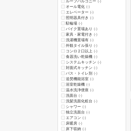
ルーフバルコニー
(-)
オール電化
(-)
エレベーター
(-)
照明器具付き
(-)
駐輪場
(-)
バイク置場あり
(-)
家具・家電付き
(-)
洗濯機置場有
(-)
外観タイル張り
(-)
コンロ２口以上
(-)
食器洗い乾燥機
(-)
システムキッチン
(-)
対面式キッチン
(-)
バス・トイレ別
(-)
追焚機能浴室
(-)
浴室乾燥機
(-)
温水洗浄便座
(-)
洗面台
(-)
洗髪洗面化粧台
(-)
シャワー
(-)
独立洗面台
(-)
エアコン
(-)
床暖房
(-)
床下収納
(-)