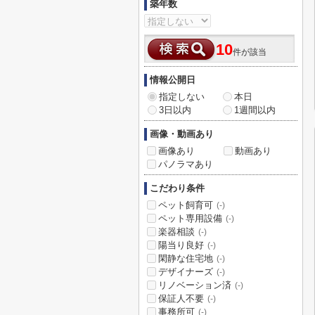
築年数
10
件が該当
情報公開日
指定しない
本日
3日以内
1週間以内
画像・動画あり
画像あり
動画あり
パノラマあり
こだわり条件
ペット飼育可
(-)
ペット専用設備
(-)
楽器相談
(-)
陽当り良好
(-)
閑静な住宅地
(-)
デザイナーズ
(-)
リノベーション済
(-)
保証人不要
(-)
事務所可
(-)