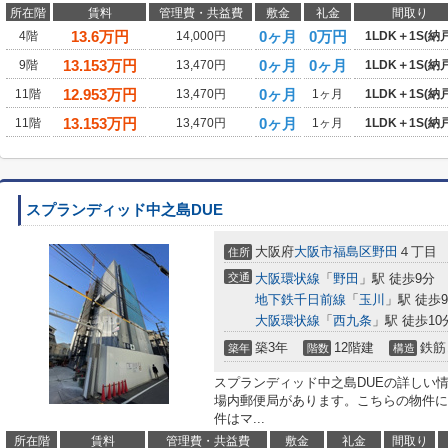
所在階
賃料
管理費・共益費
敷金
礼金
間取り
13.6
万円
0ヶ月
0万円
4階
14,000円
1LDK＋1S(納戸
13.153
万円
0ヶ月
0ヶ月
9階
13,470円
1LDK＋1S(納戸
12.953
万円
0ヶ月
11階
13,470円
1ヶ月
1LDK＋1S(納戸
13.153
万円
0ヶ月
11階
13,470円
1ヶ月
1LDK＋1S(納戸
スプランディッド中之島DUE
大阪府
大阪市福島区
野田
４丁目
住所
交通
大阪環状線
「
野田
」駅 徒歩9分
地下鉄千日前線
「
玉川
」駅 徒歩
大阪環状線
「
西九条
」駅 徒歩10
築3年
12階建
鉄筋
築年
階数
構造
スプランディッド中之島DUEの詳しい情
場内郵便局があります。こちらの物件に
件はマ...
所在階
賃料
管理費・共益費
敷金
礼金
間取り