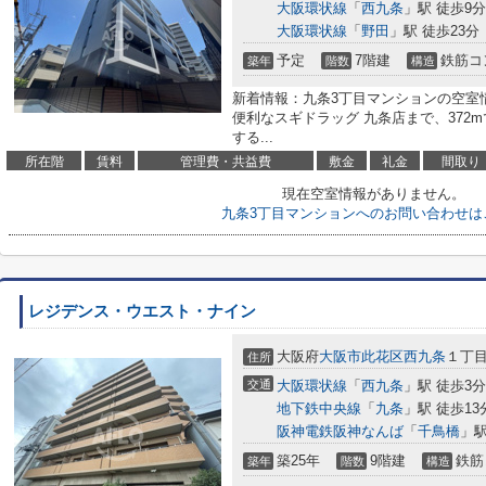
大阪環状線
「
西九条
」駅 徒歩9分
大阪環状線
「
野田
」駅 徒歩23分
予定
7階建
鉄筋コ
築年
階数
構造
新着情報：九条3丁目マンションの空室
便利なスギドラッグ 九条店まで、372
する...
所在階
賃料
管理費・共益費
敷金
礼金
間取り
現在空室情報がありません。
九条3丁目マンションへのお問い合わせは
レジデンス・ウエスト・ナイン
大阪府
大阪市此花区
西九条
１丁
住所
交通
大阪環状線
「
西九条
」駅 徒歩3分
地下鉄中央線
「
九条
」駅 徒歩13
阪神電鉄阪神なんば
「
千鳥橋
」駅
築25年
9階建
鉄筋
築年
階数
構造