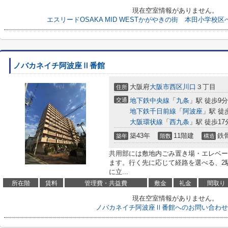
現在空室情報がありません。
エスリードOSAKA MID WESTかがやきの街 本田小学校
ノバカネイチ阿波座Ⅱ番館
大阪府
大阪市西区
川口
３丁目
住所
交通
地下鉄中央線
「
九条
」駅 徒歩9分
地下鉄千日前線
「
阿波座
」駅 徒
大阪環状線
「
西九条
」駅 徒歩17
築43年
11階建
鉄
築年
階数
構造
共用部には敷地内ごみ置き場・エレベー
ます。行く先に応じて経路を選べる、2
に立...
所在階
賃料
管理費・共益費
敷金
礼金
間取り
現在空室情報がありません。
ノバカネイチ阿波座Ⅱ番館へのお問い合わせ