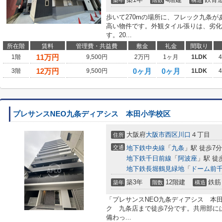
歩いて270mの場所に、フレック九条が
高い物件です。外観タイル張りは、劣化
す。20...
所在階
賃料
管理費・共益費
敷金
礼金
間取り
11
万円
1階
9,500円
2万円
1ヶ月
1LDK
12
万円
0ヶ月
0ヶ月
3階
9,500円
1LDK
プレサンスNEO九条ディアシス 本田小学校区
大阪府
大阪市西区
川口
４丁目
住所
交通
地下鉄中央線
「
九条
」駅 徒歩7分
地下鉄千日前線
「
阿波座
」駅 徒
地下鉄長堀鶴見緑地
「
ドーム前
築3年
12階建
鉄筋
築年
階数
構造
「プレサンスNEO九条ディアシス 本
ク 九条店まで徒歩7分です。共用部に
備わっ...