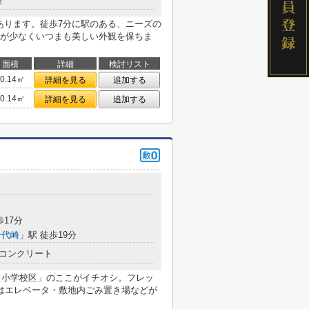
あります。徒歩7分に駅のある、ニーズの
が少なくいつまも美しい外観を保ちま
面積
詳細
検討リスト
40.14㎡
詳細を見る
追加する
40.14㎡
詳細を見る
追加する
歩17分
千代崎
」駅 徒歩19分
コンクリート
田小学校区」のここがイチオシ。フレッ
はエレベータ・敷地内ごみ置き場などが