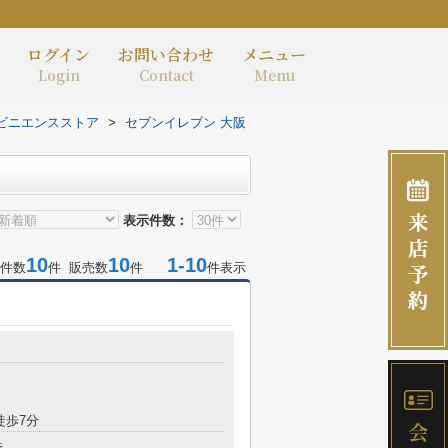
ログイン
お問い合わせ
メニュー
Login
Contact
Menu
ビニエンスストア
>
セブンイレブン 大阪
表示件数：
10
10
1-10
件数
件 販売数
件
件表示
徒歩7分
造