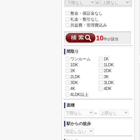
～
敷金・保証金なし
礼金・敷引なし
共益費・管理費込み
10
件が該当
間取り
ワンルーム
1K
1DK
1LDK
2K
2DK
2LDK
3K
3DK
3LDK
4K
4DK
4LDK以上
面積
～
駅からの徒歩