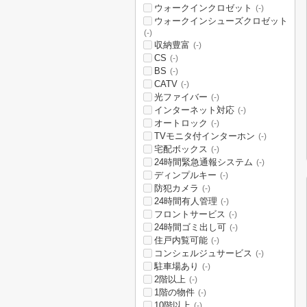
ウォークインクロゼット
(-)
ウォークインシューズクロゼット
(-)
収納豊富
(-)
CS
(-)
BS
(-)
CATV
(-)
光ファイバー
(-)
インターネット対応
(-)
オートロック
(-)
TVモニタ付インターホン
(-)
宅配ボックス
(-)
24時間緊急通報システム
(-)
ディンプルキー
(-)
防犯カメラ
(-)
24時間有人管理
(-)
フロントサービス
(-)
24時間ゴミ出し可
(-)
住戸内覧可能
(-)
コンシェルジュサービス
(-)
駐車場あり
(-)
2階以上
(-)
1階の物件
(-)
10階以上
(-)