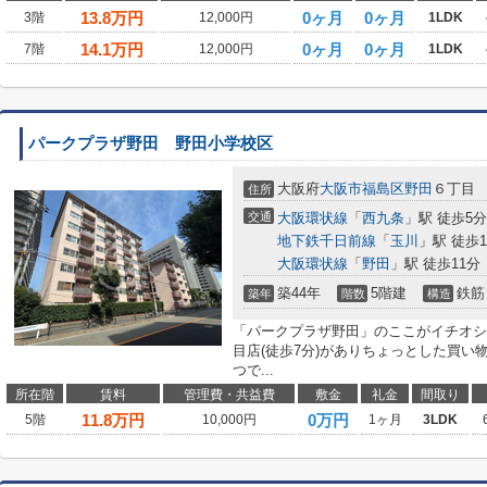
13.8
万円
0ヶ月
0ヶ月
3階
12,000円
1LDK
14.1
万円
0ヶ月
0ヶ月
7階
12,000円
1LDK
パークプラザ野田 野田小学校区
大阪府
大阪市福島区
野田
６丁目
住所
交通
大阪環状線
「
西九条
」駅 徒歩5分
地下鉄千日前線
「
玉川
」駅 徒歩1
大阪環状線
「
野田
」駅 徒歩11分
築44年
5階建
鉄筋
築年
階数
構造
「パークプラザ野田」のここがイチオシ
目店(徒歩7分)がありちょっとした買
つで...
所在階
賃料
管理費・共益費
敷金
礼金
間取り
11.8
万円
0万円
5階
10,000円
1ヶ月
3LDK