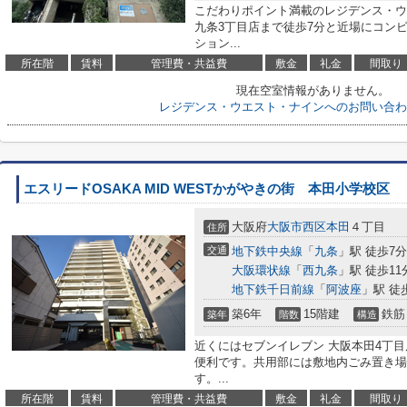
こだわりポイント満載のレジデンス・ウ
九条3丁目店まで徒歩7分と近場にコン
ション...
所在階
賃料
管理費・共益費
敷金
礼金
間取り
現在空室情報がありません。
レジデンス・ウエスト・ナインへのお問い合わ
エスリードOSAKA MID WESTかがやきの街 本田小学校区
大阪府
大阪市西区
本田
４丁目
住所
交通
地下鉄中央線
「
九条
」駅 徒歩7分
大阪環状線
「
西九条
」駅 徒歩11
地下鉄千日前線
「
阿波座
」駅 徒
築6年
15階建
鉄筋
築年
階数
構造
近くにはセブンイレブン 大阪本田4丁目
便利です。共用部には敷地内ごみ置き場
す。...
所在階
賃料
管理費・共益費
敷金
礼金
間取り