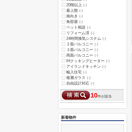
20階以上
(-)
最上階
(-)
南向き
(-)
角部屋
(-)
ペット相談
(-)
リフォーム済
(-)
24時間換気システム
(-)
２面バルコニー
(-)
３面バルコニー
(-)
両面バルコニー
(-)
IHクッキングヒーター
(-)
アイランドキッチン
(-)
輸入住宅
(-)
複層ガラス
(-)
自由設計対応
(-)
10
件が該当
新着物件