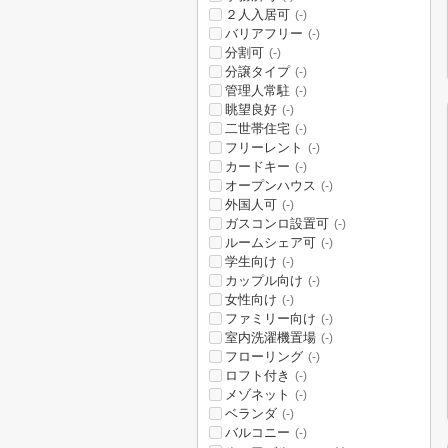
２人入居可
(-)
バリアフリー
(-)
分割可
(-)
分譲タイプ
(-)
管理人常駐
(-)
眺望良好
(-)
二世帯住宅
(-)
フリーレント
(-)
カードキー
(-)
オープンハウス
(-)
外国人可
(-)
ガスコンロ設置可
(-)
ルームシェア可
(-)
学生向け
(-)
カップル向け
(-)
女性向け
(-)
ファミリー向け
(-)
室内洗濯機置場
(-)
フローリング
(-)
ロフト付き
(-)
メゾネット
(-)
ベランダ
(-)
バルコニー
(-)