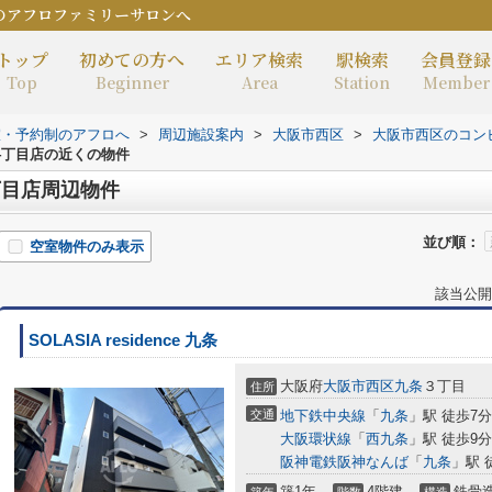
のアフロファミリーサロンへ
トップ
初めての方へ
エリア検索
駅検索
会員登録
Top
Beginner
Area
Station
Member
室・予約制のアフロへ
>
周辺施設案内
>
大阪市西区
>
大阪市西区のコン
4丁目店の近くの物件
丁目店周辺物件
並び順：
空室物件のみ表示
該当公開
SOLASIA residence 九条
大阪府
大阪市西区
九条
３丁目
住所
交通
地下鉄中央線
「
九条
」駅 徒歩7分
大阪環状線
「
西九条
」駅 徒歩9分
阪神電鉄阪神なんば
「
九条
」駅 
築1年
4階建
鉄骨
築年
階数
構造