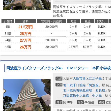
阿波座ライズタワーズフラッグ46 Ｏ
阿波座駅にも近くて便利。西警察が近く
は敷地...
所在階
賃料
管理費・共益費
敷金
礼金
間取り
21.5
万円
4階
20,000円
1ヶ月
1ヶ月
2LDK
25
万円
11階
-
1ヶ月
2ヶ月
2LDK
27
万円
24階
20,000円
1ヶ月
1ヶ月
2LDK
26
万円
42階
20,000円
13万円
52万円
2LDK
阿波座ライズタワーズフラッグ46 ＯＭＰタワー 本田小学校
大阪府
大阪市西区
江之子島
２丁
住所
交通
地下鉄千日前線
「
阿波座
」駅 徒
地下鉄長堀鶴見緑地
「
西長堀
」駅
京阪電鉄中之島線
「
中之島
」駅 
築10年
46階建
鉄
築年
階数
構造
共用部には敷地内ごみ置き場・エレベー