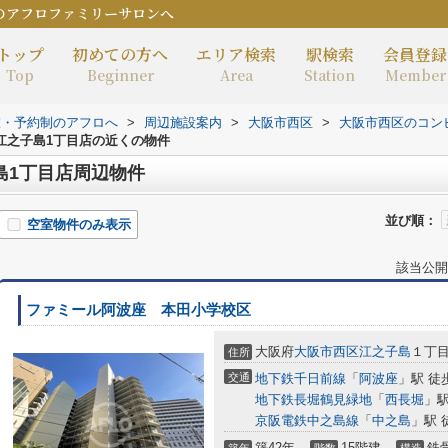
のアフロファミリーサロンへ
トップ
初めての方へ
エリア検索
駅検索
会員登録
Top
Beginner
Area
Station
Member
室・予約制のアフロへ
>
周辺施設案内
>
大阪市西区
>
大阪市西区のコン
江之子島1丁目店の近くの物件
島1丁目店周辺物件
並び順：
空室物件のみ表示
該当公開
ファミール阿波座 本田小学校区
大阪府
大阪市西区
江之子島
１丁
住所
交通
地下鉄千日前線
「
阿波座
」駅 徒
地下鉄長堀鶴見緑地
「
西長堀
」駅
京阪電鉄中之島線
「
中之島
」駅 
築42年
15階建
鉄
築年
階数
構造