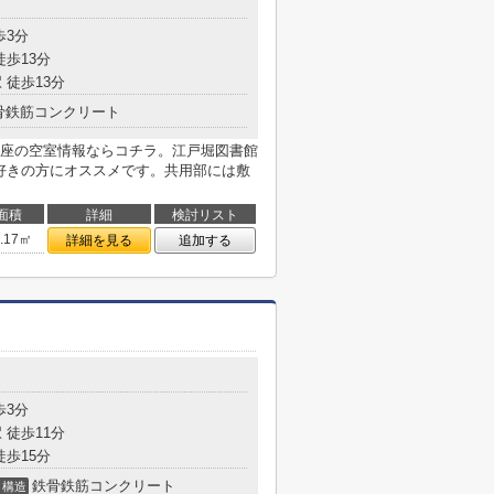
目
歩3分
徒歩13分
 徒歩13分
骨鉄筋コンクリート
座の空室情報ならコチラ。江戸堀図書館
本好きの方にオススメです。共用部には敷
面積
詳細
検討リスト
7.17㎡
詳細を見る
追加する
目
歩3分
 徒歩11分
徒歩15分
鉄骨鉄筋コンクリート
構造