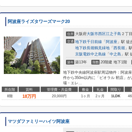
阿波座ライズタワーズマーク20
大阪府
大阪市西区
江之子島
２丁
住所
交通
地下鉄千日前線
「
阿波座
」駅 徒
地下鉄長堀鶴見緑地
「
西長堀
」駅
京阪電鉄中之島線
「
中之島
」駅 
築13年
20階建 地下1階
築年
階数
地下鉄中央線阿波座駅周辺物件：阿波座
件から350m以内に「ビオラル 靭店」
場・エレ...
所在階
賃料
管理費・共益費
敷金
礼金
間取り
18
万円
8階
20,000円
1ヶ月
2ヶ月
1LDK
4
マツダファミリーハイツ阿波座