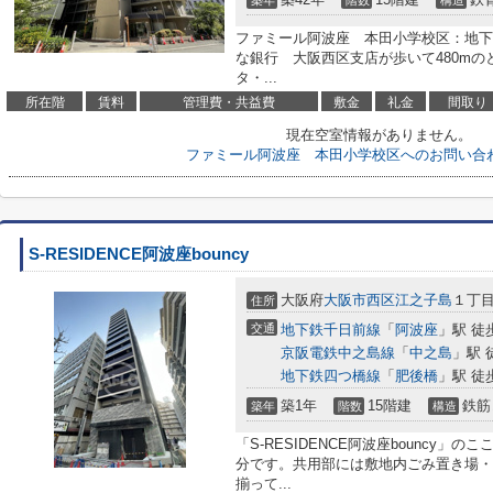
ファミール阿波座 本田小学校区：地下
な銀行 大阪西区支店が歩いて480m
タ・...
所在階
賃料
管理費・共益費
敷金
礼金
間取り
現在空室情報がありません。
ファミール阿波座 本田小学校区へのお問い合
S-RESIDENCE阿波座bouncy
大阪府
大阪市西区
江之子島
１丁
住所
交通
地下鉄千日前線
「
阿波座
」駅 徒
京阪電鉄中之島線
「
中之島
」駅 
地下鉄四つ橋線
「
肥後橋
」駅 徒
築1年
15階建
鉄筋
築年
階数
構造
「S-RESIDENCE阿波座bouncy
分です。共用部には敷地内ごみ置き場・
揃って...