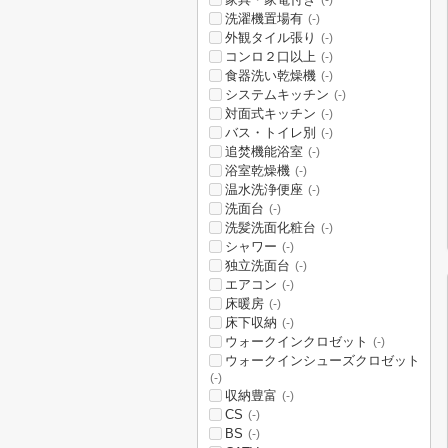
洗濯機置場有
(-)
外観タイル張り
(-)
コンロ２口以上
(-)
食器洗い乾燥機
(-)
システムキッチン
(-)
対面式キッチン
(-)
バス・トイレ別
(-)
追焚機能浴室
(-)
浴室乾燥機
(-)
温水洗浄便座
(-)
洗面台
(-)
洗髪洗面化粧台
(-)
シャワー
(-)
独立洗面台
(-)
エアコン
(-)
床暖房
(-)
床下収納
(-)
ウォークインクロゼット
(-)
ウォークインシューズクロゼット
(-)
収納豊富
(-)
CS
(-)
BS
(-)