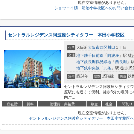
現在空室情報がありません。
ショウエイ靱 明治小学校区へのお問い合わ
セントラルレジデンス阿波座シティタワー 本田小学校区
大阪府
大阪市西区
川口
１丁目
住所
交通
地下鉄千日前線
「
阿波座
」駅 徒
地下鉄長堀鶴見緑地
「
西長堀
」駅
地下鉄中央線
「
九条
」駅 徒歩15
築24年
15階建
鉄
築年
階数
構造
セントラルレジデンス阿波座シティタワ
座駅にも近くて便利。徒歩3分の場所に
内ご...
所在階
賃料
管理費・共益費
敷金
礼金
間取り
現在空室情報がありません。
セントラルレジデンス阿波座シティタワー 本田小学校区へ