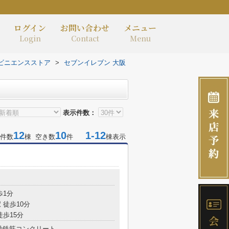
ログイン
お問い合わせ
メニュー
Login
Contact
Menu
ビニエンスストア
>
セブンイレブン 大阪
表示件数：
12
10
1-12
件数
棟 空き数
件
棟表示
目
歩1分
 徒歩10分
徒歩15分
骨鉄筋コンクリート