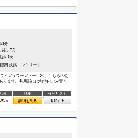
目
歩3分
 徒歩7分
徒歩15分
鉄筋コンクリート
構造
ライズタワーズマーク20。こちらの物
があります。共用部には敷地内ごみ置き
面積
詳細
検討リスト
6.05㎡
詳細を見る
追加する