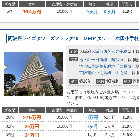
所在階
賃料
管理費・共益費
敷金
礼金
間取り
16.4
万円
0ヶ月
0ヶ月
5階
10,000円
1LDK
阿波座ライズタワーズフラッグ46 ＯＭＰタワー 本田小学校
大阪府
大阪市西区
江之子島
２丁
住所
交通
地下鉄千日前線
「
阿波座
」駅 徒
地下鉄長堀鶴見緑地
「
西長堀
」駅
京阪電鉄中之島線
「
中之島
」駅 
築10年
46階建
鉄
築年
階数
構造
共用部には敷地内ごみ置き場・エレベー
ています。2駅利用可能なマンションな
マン...
所在階
賃料
管理費・共益費
敷金
礼金
間取り
22.5
万円
0万円
26階
35,000円
52万円
3LDK
26
万円
0ヶ月
32階
10,000円
1ヶ月
2LDK
24
万円
39階
-
1ヶ月
2ヶ月
2LDK