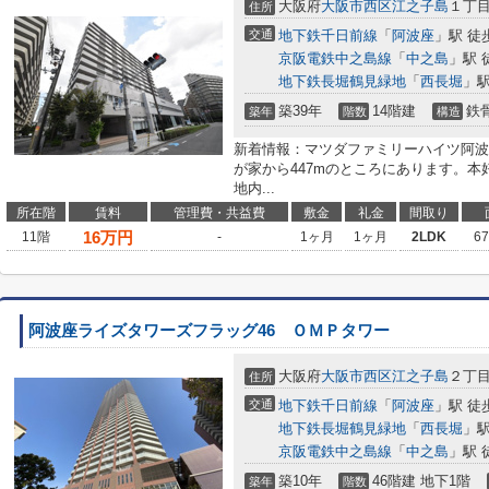
大阪府
大阪市西区
江之子島
１丁
住所
交通
地下鉄千日前線
「
阿波座
」駅 徒
京阪電鉄中之島線
「
中之島
」駅 
地下鉄長堀鶴見緑地
「
西長堀
」駅
築39年
14階建
鉄
築年
階数
構造
新着情報：マツダファミリーハイツ阿波
が家から447mのところにあります。
地内...
所在階
賃料
管理費・共益費
敷金
礼金
間取り
16
万円
11階
-
1ヶ月
1ヶ月
2LDK
6
阿波座ライズタワーズフラッグ46 ＯＭＰタワー
大阪府
大阪市西区
江之子島
２丁
住所
交通
地下鉄千日前線
「
阿波座
」駅 徒
地下鉄長堀鶴見緑地
「
西長堀
」駅
京阪電鉄中之島線
「
中之島
」駅 
築10年
46階建 地下1階
築年
階数