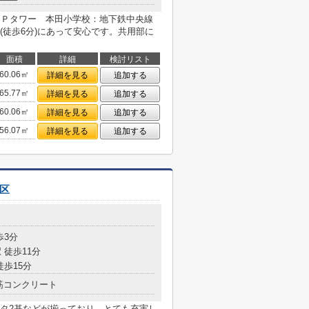
ＭＰタワー 本田小学校：地下鉄中央線
(徒歩6分)にあって安心です。共用部に
面積
詳細
検討リスト
60.06㎡
詳細を見る
追加する
65.77㎡
詳細を見る
追加する
60.06㎡
詳細を見る
追加する
56.07㎡
詳細を見る
追加する
区
目
歩3分
 徒歩11分
徒歩15分
筋コンクリート
タ2基などが揃っており、とても充実し