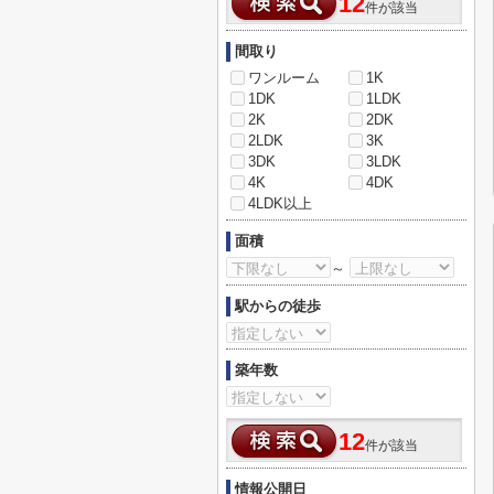
12
件が該当
間取り
ワンルーム
1K
1DK
1LDK
2K
2DK
2LDK
3K
3DK
3LDK
4K
4DK
4LDK以上
面積
～
駅からの徒歩
築年数
12
件が該当
情報公開日