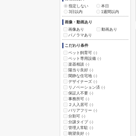
指定しない
本日
3日以内
1週間以内
画像・動画あり
画像あり
動画あり
パノラマあり
こだわり条件
ペット飼育可
(-)
ペット専用設備
(-)
楽器相談
(-)
陽当り良好
(-)
閑静な住宅地
(-)
デザイナーズ
(-)
リノベーション済
(-)
保証人不要
(-)
事務所可
(-)
２人入居可
(-)
バリアフリー
(-)
分割可
(-)
分譲タイプ
(-)
管理人常駐
(-)
眺望良好
(-)