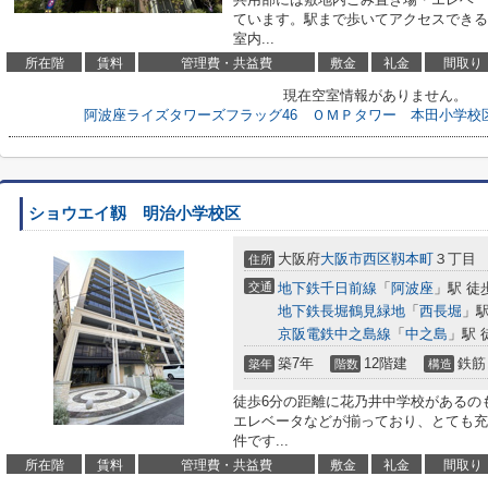
ています。駅まで歩いてアクセスできる
室内...
所在階
賃料
管理費・共益費
敷金
礼金
間取り
現在空室情報がありません。
阿波座ライズタワーズフラッグ46 ＯＭＰタワー 本田小学校
ショウエイ靱 明治小学校区
大阪府
大阪市西区
靱本町
３丁目
住所
交通
地下鉄千日前線
「
阿波座
」駅 徒
地下鉄長堀鶴見緑地
「
西長堀
」駅
京阪電鉄中之島線
「
中之島
」駅 
築7年
12階建
鉄筋
築年
階数
構造
徒歩6分の距離に花乃井中学校があるの
エレベータなどが揃っており、とても充
件です...
所在階
賃料
管理費・共益費
敷金
礼金
間取り