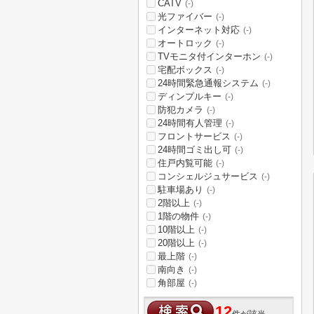
CATV
(-)
光ファイバー
(-)
インターネット対応
(-)
オートロック
(-)
TVモニタ付インターホン
(-)
宅配ボックス
(-)
24時間緊急通報システム
(-)
ディンプルキー
(-)
防犯カメラ
(-)
24時間有人管理
(-)
フロントサービス
(-)
24時間ゴミ出し可
(-)
住戸内覧可能
(-)
コンシェルジュサービス
(-)
駐車場あり
(-)
2階以上
(-)
1階の物件
(-)
10階以上
(-)
20階以上
(-)
最上階
(-)
南向き
(-)
角部屋
(-)
12
件が該当