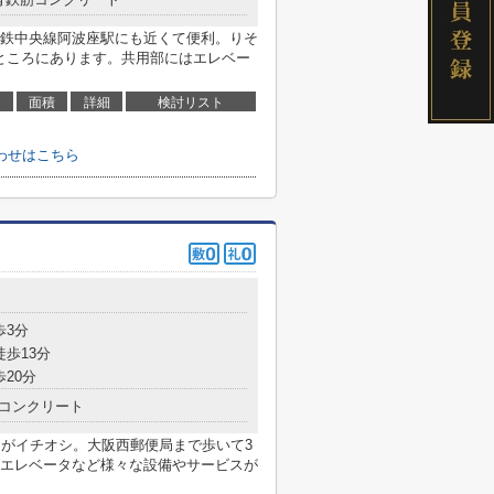
鉄中央線阿波座駅にも近くて便利。りそ
のところにあります。共用部にはエレベー
面積
詳細
検討リスト
わせはこちら
目
歩3分
徒歩13分
歩20分
コンクリート
」のここがイチオシ。大阪西郵便局まで歩いて3
エレベータなど様々な設備やサービスが