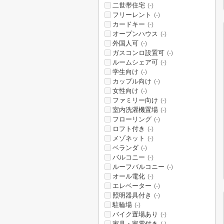
二世帯住宅
(-)
フリーレント
(-)
カードキー
(-)
オープンハウス
(-)
外国人可
(-)
ガスコンロ設置可
(-)
ルームシェア可
(-)
学生向け
(-)
カップル向け
(-)
女性向け
(-)
ファミリー向け
(-)
室内洗濯機置場
(-)
フローリング
(-)
ロフト付き
(-)
メゾネット
(-)
ベランダ
(-)
バルコニー
(-)
ルーフバルコニー
(-)
オール電化
(-)
エレベーター
(-)
照明器具付き
(-)
駐輪場
(-)
バイク置場あり
(-)
家具・家電付き
(-)