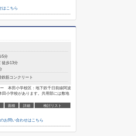
せはこちら
歩5分
 徒歩13分
分
骨鉄筋コンクリート
ー 本田小学校区：地下鉄千日前線阿波
本田小学校があります。共用部には敷地
面積
詳細
検討リスト
のお問い合わせはこちら