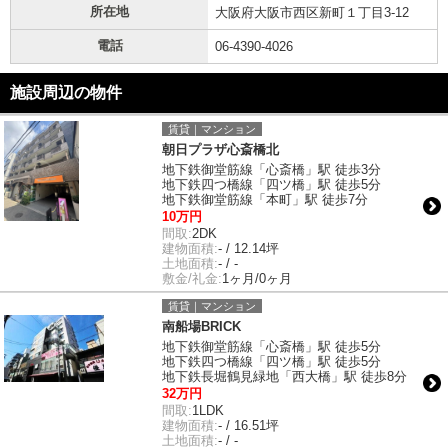
所在地
大阪府大阪市西区新町１丁目3-12
電話
06-4390-4026
施設周辺の物件
賃貸｜マンション
朝日プラザ心斎橋北
地下鉄御堂筋線「心斎橋」駅 徒歩3分
地下鉄四つ橋線「四ツ橋」駅 徒歩5分
地下鉄御堂筋線「本町」駅 徒歩7分
10万円
間取:
2DK
建物面積:
- / 12.14坪
土地面積:
- / -
敷金/礼金:
1ヶ月/0ヶ月
賃貸｜マンション
南船場BRICK
地下鉄御堂筋線「心斎橋」駅 徒歩5分
地下鉄四つ橋線「四ツ橋」駅 徒歩5分
地下鉄長堀鶴見緑地「西大橋」駅 徒歩8分
32万円
間取:
1LDK
建物面積:
- / 16.51坪
土地面積:
- / -