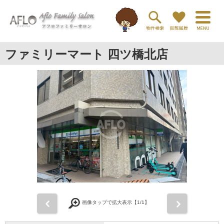
ファミリーマート 四ツ橋北店
前
次
画像タップで拡大表示【
1
/1】