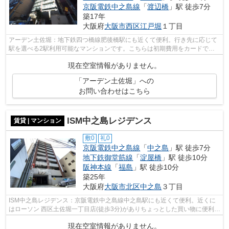
京阪電鉄中之島線
「
渡辺橋
」駅 徒歩7分
築17年
大阪府
大阪市西区
江戸堀
１丁目
アーデン土佐堀：地下鉄四つ橋線肥後橋駅にも近くて便利。行き先に応じて
駅を選べる2駅利用可能なマンションです。こちらは初期費用をカードでお
支払いいただけるマンションです。外壁...
現在空室情報がありません。
「アーデン土佐堀」への
お問い合わせはこちら
ISM中之島レジデンス
賃貸 | マンション
敷0
礼0
京阪電鉄中之島線
「
中之島
」駅 徒歩7分
地下鉄御堂筋線
「
淀屋橋
」駅 徒歩10分
阪神本線
「
福島
」駅 徒歩10分
築25年
大阪府
大阪市北区
中之島
３丁目
ISM中之島レジデンス：京阪電鉄中之島線中之島駅にも近くて便利。近くに
はローソン 西区土佐堀一丁目店(徒歩3分)がありちょっとした買い物に便利で
す。共用部にはエレベータ・敷地内ご...
現在空室情報がありません。