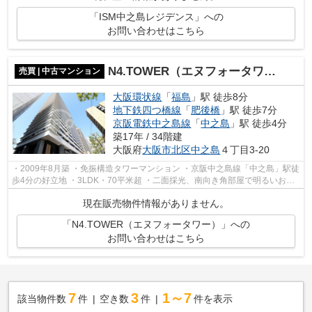
「ISM中之島レジデンス」への
お問い合わせはこちら
N4.TOWER（エヌフォータワー）
売買 | 中古マンション
大阪環状線
「
福島
」駅 徒歩8分
地下鉄四つ橋線
「
肥後橋
」駅 徒歩7分
京阪電鉄中之島線
「
中之島
」駅 徒歩4分
築17年 / 34階建
大阪府
大阪市北区
中之島
４丁目3-20
・2009年8月築 ・免振構造タワーマンション ・京阪中之島線「中之島」駅徒
歩4分の好立地 ・3LDK・70平米超 ・二面採光、南向き角部屋で明るいお部
屋 ・ペット飼育可（規約による制限あ...
現在販売物件情報がありません。
「N4.TOWER（エヌフォータワー）」への
お問い合わせはこちら
7
3
1～7
該当物件数
件
空き数
件
件を表示