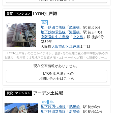
LYON江戸堀
賃貸 | マンション
敷0
地下鉄四つ橋線
「
肥後橋
」駅 徒歩5分
地下鉄御堂筋線
「
淀屋橋
」駅 徒歩10分
京阪電鉄中之島線
「
中之島
」駅 徒歩9分
築34年
大阪府
大阪市西区
江戸堀
１丁目
「LYON江戸堀」のここがイチオシ。徒歩7分の距離に花乃井中学校があるの
も魅力。共用部には敷地内ごみ置き場・エレベータなど様々な設備やサービ
スが揃っているので便利です。こちらの...
現在空室情報がありません。
「LYON江戸堀」への
お問い合わせはこちら
アーデン土佐堀
賃貸 | マンション
敷0
礼0
地下鉄四つ橋線
「
肥後橋
」駅 徒歩3分
地下鉄御堂筋線
「
淀屋橋
」駅 徒歩11分