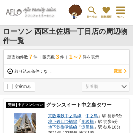
ローソン 西区土佐堀一丁目店の周辺物
件一覧
7
3
1～7
該当物件数
件
販売数
件
件を表示
変更
絞り込み条件：
なし
空室のみ
グランスイート中之島タワー
売買 | 中古マンション
京阪電鉄中之島線
「
中之島
」駅 徒歩5分
地下鉄四つ橋線
「
肥後橋
」駅 徒歩5分
地下鉄御堂筋線
「
淀屋橋
」駅 徒歩10分
築21年 / 27階建 地下1階