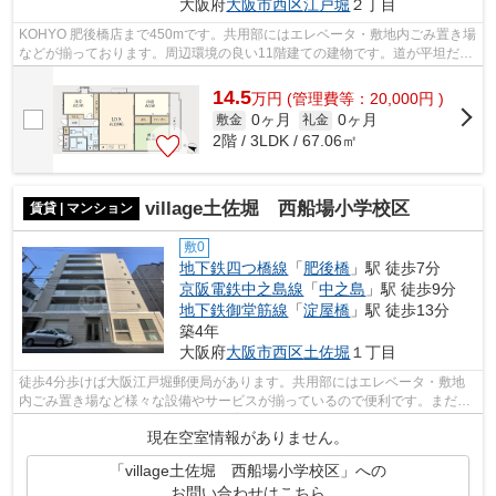
大阪府
大阪市西区
江戸堀
２丁目
KOHYO 肥後橋店まで450mです。共用部にはエレベータ・敷地内ごみ置き場
などが揃っております。周辺環境の良い11階建ての建物です。道が平坦だと
買い物も快適にできますね。初期費用を...
14.5
万
円
(管理費等：20,000円 )
0ヶ月
0ヶ月
敷金
礼金
2階 / 3LDK / 67.06㎡
village土佐堀 西船場小学校区
賃貸 | マンション
敷0
地下鉄四つ橋線
「
肥後橋
」駅 徒歩7分
京阪電鉄中之島線
「
中之島
」駅 徒歩9分
地下鉄御堂筋線
「
淀屋橋
」駅 徒歩13分
築4年
大阪府
大阪市西区
土佐堀
１丁目
徒歩4分歩けば大阪江戸堀郵便局があります。共用部にはエレベータ・敷地
内ごみ置き場など様々な設備やサービスが揃っているので便利です。まだま
だ新しい築浅物件はこちらです。教育環...
現在空室情報がありません。
「village土佐堀 西船場小学校区」への
お問い合わせはこちら