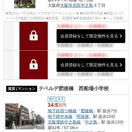
大阪府
大阪市北区
中之島
３丁目
★数少ない中之島エリアのタワーマンション★ ■2005年2月築 ■鉄筋コンク
リート27階建て24階部分 ■角部屋・高層階 ■専有面積67.80㎡ ■ペット飼育可
能 ■オール電化 ★2025年4月リフォーム...
会員登録をして限定物件を見る
会員登録をして限定物件を見る
テベルデ肥後橋 西船場小学校
賃貸 | マンション
敷0
礼0
14.5
万円
地下鉄四つ橋線
「
肥後橋
」駅 徒歩7分
地下鉄中央線
「
阿波座
」駅 徒歩10分
京阪電鉄中之島線
「
中之島
」駅 徒歩13分
築42年 / 67.06㎡