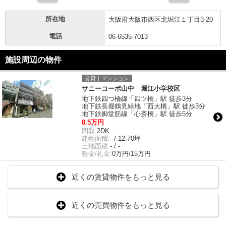
所在地
大阪府大阪市西区北堀江１丁目3-20
電話
06-6535-7013
施設周辺の物件
賃貸｜マンション
サニーコーポ山中 堀江小学校区
地下鉄四つ橋線「四ツ橋」駅 徒歩3分
地下鉄長堀鶴見緑地「西大橋」駅 徒歩3分
地下鉄御堂筋線「心斎橋」駅 徒歩5分
8.5万円
間取:
2DK
建物面積:
- / 12.70坪
土地面積:
- / -
敷金/礼金:
0万円/15万円
近くの賃貸物件をもっと見る
近くの売買物件をもっと見る