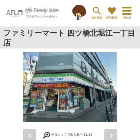
ファミリーマート 四ツ橋北堀江一丁目
店
前
次
画像タップで拡大表示【
1
/1】