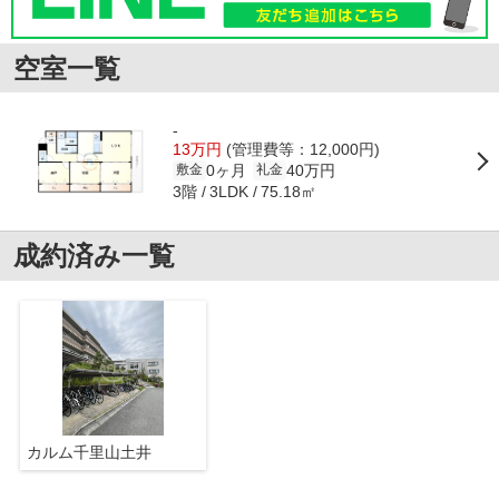
空室一覧
-
13万円
(管理費等：12,000円)
0ヶ月
40万円
敷金
礼金
3階
75.18㎡
3LDK
成約済み一覧
カルム千里山土井