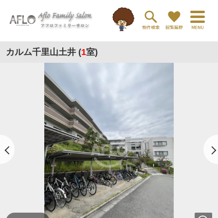
カルム千里山土井 (
1
室)