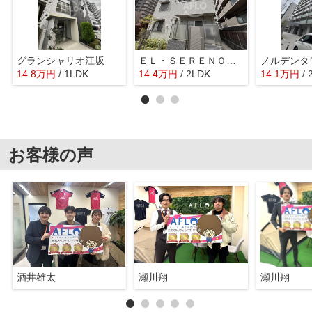
グランシャリオ江坂
ＥＬ・ＳＥＲＥＮＯ江坂(エル・セレーノ) ＷＥＳＴ
14.8
万
円
/ 1LDK
14.4
万
円
/ 2LDK
14.1
万
円
/
お客様の声
酒井雄太
瀬川翔
瀬川翔