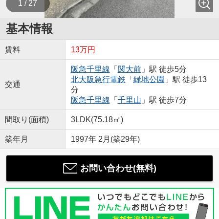
1 / 27
基本情報
賃料
13万円
阪急千里線
「
関大前
」駅 徒歩5分
北大阪急行電鉄
「
緑地公園
」駅 徒歩13
交通
分
阪急千里線
「
千里山
」駅 徒歩7分
間取り(面積)
3LDK(75.18㎡)
築年月
1997年 2月(築29年)
お問い合わせ(無料)