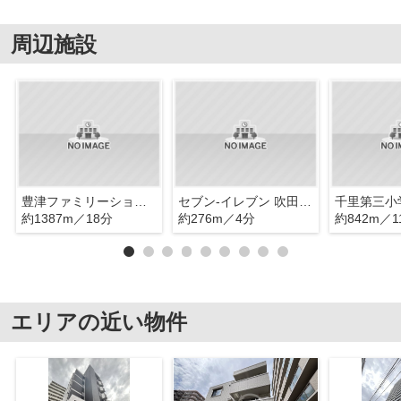
周辺施設
豊津ファミリーショップ・ハース
セブン-イレブン 吹田関大前店
千里第三小
約1387m／18分
約276m／4分
約842m／1
エリアの近い物件