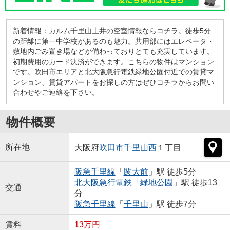
新着情報：カルム千里山土井の空室情報ならコチラ。徒歩5分
の距離に第一中学校があるのも魅力。共用部にはエレベータ・
敷地内ごみ置き場などが備わっておりとても充実しています。
初期費用のカード決済ができます。こちらの物件はマンション
です。吹田市エリアと北大阪急行電鉄緑地公園付近での賃貸マ
ンション、賃貸アパートをお探しの方はぜひコチラからお問い
合わせやご連絡を下さい。
物件概要
所在地
大阪府
吹田市
千里山西
１丁目
阪急千里線
「
関大前
」駅 徒歩5分
北大阪急行電鉄
「
緑地公園
」駅 徒歩13
交通
分
阪急千里線
「
千里山
」駅 徒歩7分
賃料
13万円