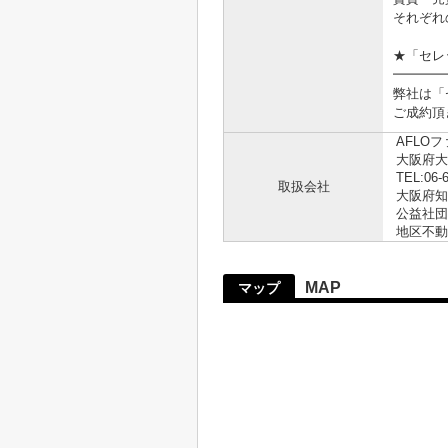
それぞれ
★「セレ
━━━━
弊社は「
ご成約頂
AFLO
大阪府大
TEL:06-
取扱会社
大阪府知事
公益社団
地区不動
MAP
マップ