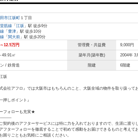
田市
江坂町
１丁目
堂筋線
「
江坂
」駅 徒歩9分
線
「
豊津
」駅 徒歩10分
線
「
関大前
」駅 徒歩20分
円～12.5万円
管理費・共益費
9,000円
～49.91㎡
築年月(築年数)
2004年 3
ン / 鉄骨造
階建
6階建
江坂
式会社アフロ』では大阪市はもちろんのこと、大阪全域の物件を取り扱って
一押しポイント』
ーフォローも充実★
----------
ご契約後のアフターサービスには特に力を入れておりますので、生涯に渡り
アフターフォローを徹底することで初めて感動をお届けできるものと考えて
お困りごともお気軽にご相談ください。