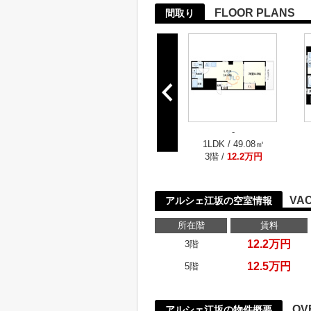
FLOOR PLANS
間取り
-
1LDK / 49.08㎡
3階 /
12.2万円
VA
アルシェ江坂の空室情報
所在階
賃料
12.2万円
3階
12.5万円
5階
OV
アルシェ江坂の物件概要