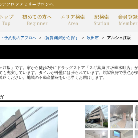
のアフロファミリーサロンへ
トップ
初めての方へ
エリア検索
駅検索
会員登録
Top
Beginner
Area
Station
Member
室・予約制のアフロへ
>
(賃貸)地域から探す
>
吹田市
>
アルシェ江坂
ェ江坂」です。家から徒歩2分にドラッグストア「スギ薬局 江坂垂水町店」
ても充実しています。タイルが外壁には張られています。眺望良好で景色が
連絡ください。地域の不動産情報をいち早くお届けします。
RY