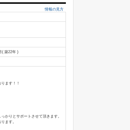
情報の見方
月( 築22年 )
おります！！
しっかりとサポートさせて頂きます。
おります。