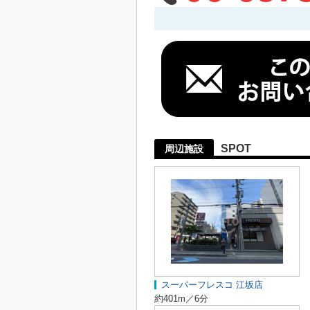
SPOT
周辺施設
スーパーフレスコ 江坂店
約401m／6分