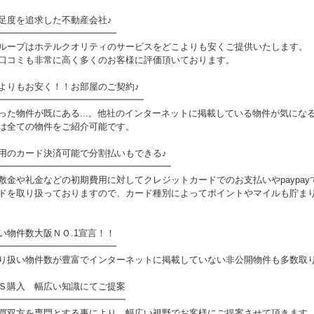
足度を追求した不動産会社♪
━━━━━━━━━━━━━
ループはホテルクオリティのサービスをどこよりも安くご提供いたします。
口コミも非常に高く多くのお客様に評価頂いております。
よりもお安く！！お部屋のご契約♪
━━━━━━━━━━━━━━━━
った物件が既にある...。他社のインターネットに掲載している物件が気にな
全ての物件をご紹介可能です。
用のカード決済可能で分割払いもできる♪
━━━━━━━━━━━━━━━━━━━
敷金や礼金などの初期費用に対してクレジットカードでのお支払いやpaypa
ドを取り扱っておりますので、カード種別によってポイントやマイルも貯ま
い物件数大阪ＮＯ.1宣言！！
━━━━━━━━━━━━━
り扱い物件数が豊富でインターネットに掲載していない非公開物件も多数取
Ｓ購入 幅広い知識にてご提案
━━━━━━━━━━━━━━
買双方を専門とする事により、幅広い視野でお客様にご提案させて頂きます