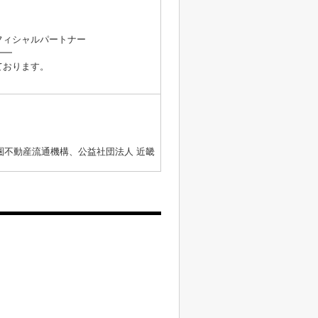
。
フィシャルパートナー
━━
ております。
圏不動産流通機構、公益社団法人 近畿