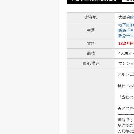
所在地
大阪府
吹
地下鉄御
交通
阪急千里
阪急千里
賃料
12.2万
面積
49.08㎡
種別/構造
マンショ
アルシェ
弊社『株
『当社の
★アフタ
-------------
当店では
契約後の
入居後の