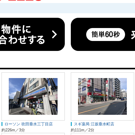
ローソン 吹田垂水三丁目店
スギ薬局 江坂垂水町店
約226m／3分
約111m／2分