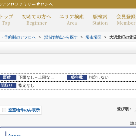
のアフロファミリーサロンへ
トップ
初めての方へ
エリア検索
駅検索
会員登録
Top
Beginner
Area
Station
Member
室・予約制のアフロへ
>
(賃貸)地域から探す
>
堺市堺区
>
大浜北町の賃
面積
下限なし～上限なし
築年数
指定しない
間取り
指定なし
並び順：
空室物件のみ表示
該
Azure