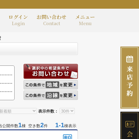
ログイン
お問い合わせ
メニュー
Login
Contact
Menu
貸
表示件数：
1
2
1-1
当公開件数
棟 空き数
件
棟表示