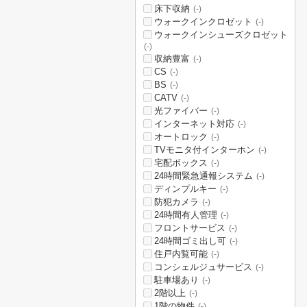
床下収納
(-)
ウォークインクロゼット
(-)
ウォークインシューズクロゼット
(-)
収納豊富
(-)
CS
(-)
BS
(-)
CATV
(-)
光ファイバー
(-)
インターネット対応
(-)
オートロック
(-)
TVモニタ付インターホン
(-)
宅配ボックス
(-)
24時間緊急通報システム
(-)
ディンプルキー
(-)
防犯カメラ
(-)
24時間有人管理
(-)
フロントサービス
(-)
24時間ゴミ出し可
(-)
住戸内覧可能
(-)
コンシェルジュサービス
(-)
駐車場あり
(-)
2階以上
(-)
1階の物件
(-)