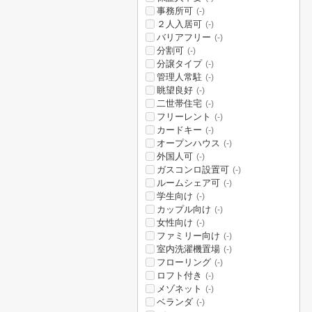
事務所可
(-)
２人入居可
(-)
バリアフリー
(-)
分割可
(-)
分譲タイプ
(-)
管理人常駐
(-)
眺望良好
(-)
二世帯住宅
(-)
フリーレント
(-)
カードキー
(-)
オープンハウス
(-)
外国人可
(-)
ガスコンロ設置可
(-)
ルームシェア可
(-)
学生向け
(-)
カップル向け
(-)
女性向け
(-)
ファミリー向け
(-)
室内洗濯機置場
(-)
フローリング
(-)
ロフト付き
(-)
メゾネット
(-)
ベランダ
(-)