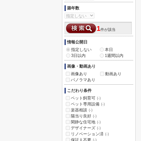
築年数
1
件が該当
情報公開日
指定しない
本日
3日以内
1週間以内
画像・動画あり
画像あり
動画あり
パノラマあり
こだわり条件
ペット飼育可
(-)
ペット専用設備
(-)
楽器相談
(-)
陽当り良好
(-)
閑静な住宅地
(-)
デザイナーズ
(-)
リノベーション済
(-)
保証人不要
(-)