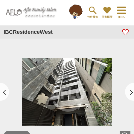
IBCResidenceWest