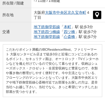
- / 11階 / 15階建
所在階 / 階建
大阪府
大阪市中央区
北久宝寺町
４
所在地
丁目
地下鉄御堂筋線
「
本町
」駅 徒歩3分
交通
地下鉄四つ橋線
「
四ツ橋
」駅 徒歩7分
地下鉄御堂筋線
「
心斎橋
」駅 徒歩7分
こだわりポイント満載のIBCResidenceWest。ファミリーマー
ト 大阪センタービル店まで徒歩3分と近場にコンビニがあるの
もポイント。セキュリティ面は、オートロック・TVインターホ
ンなどを備え付けているので安心して暮らせます。収納はシュ
ーズボックス・クロゼット・全居室収納など豊富なので、衣類
や履き物の整理がしやすく便利です。今や主流となっている、
フローリングのマンションとなっています。大阪市中央区エリ
アや地下鉄御堂筋線心斎橋付近でお部屋をお探しの方は、是非
当社へお越し下さい。当社でなら、きっと希望にマッチしたお
部屋が見つかります。