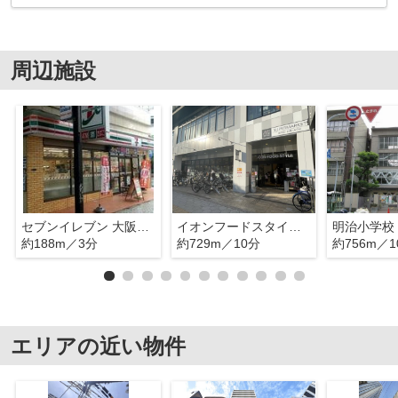
周辺施設
セブンイレブン 大阪久太郎町4丁目店
イオンフードスタイル四ツ橋店
明治小学校
約188m／3分
約729m／10分
約756m／1
エリアの近い物件