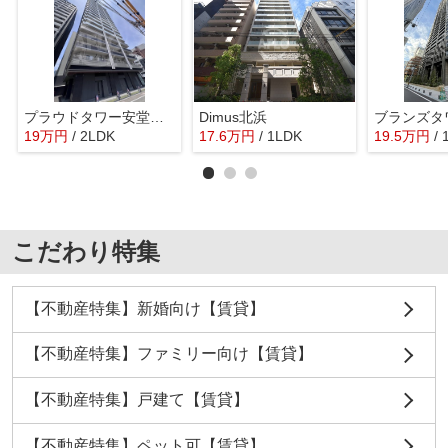
プラウドタワー安堂寺 中央小学校区
Dimus北浜
19
万
円
/ 2LDK
17.6
万
円
/ 1LDK
19.5
万
円
/
こだわり特集
【不動産特集】新婚向け【賃貸】
【不動産特集】ファミリー向け【賃貸】
【不動産特集】戸建て【賃貸】
【不動産特集】ペット可【賃貸】