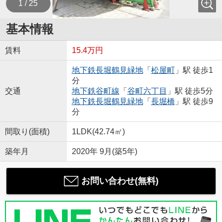
1 / 25
基本情報
賃料
15.4万円
地下鉄長堀鶴見緑地
「
松屋町
」駅 徒歩1
分
交通
地下鉄谷町線
「
谷町六丁目
」駅 徒歩5分
地下鉄長堀鶴見緑地
「
長堀橋
」駅 徒歩9
分
間取り(面積)
1LDK(42.74㎡)
築年月
2020年 9月(築5年)
お問い合わせ(無料)