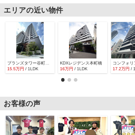
エリアの近い物件
ブランズタワー谷町四丁目 中大江小学校区
KDXレジデンス本町橋
15.5
万
円
/ 1LDK
16
万
円
/ 1LDK
17.2
万
円
/
お客様の声