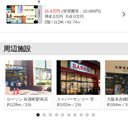
-
15.4万円
(管理費等：10,000円)
0万円
0万円
敷金
礼金
2階
42.74㎡
1LDK
周辺施設
ローソン 松屋町駅前店
スーパーサンコー 空堀店
大阪末吉橋
約128m／2分
約102m／2分
約164m／