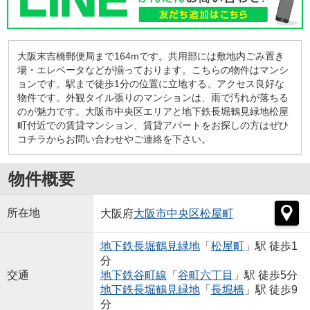
大阪末吉橋郵便局まで164mです。共用部には敷地内ごみ置き
場・エレベータなどが揃っております。こちらの物件はマンシ
ョンです。駅まで徒歩1分の位置に立地する、アクセス良好な
物件です。外観タイル張りのマンションは、雨で汚れが落ちる
のが魅力です。大阪市中央区エリアと地下鉄長堀鶴見緑地松屋
町付近での賃貸マンション、賃貸アパートをお探しの方はぜひ
コチラからお問い合わせやご連絡を下さい。
物件概要
所在地
大阪府
大阪市中央区
松屋町
地下鉄長堀鶴見緑地
「
松屋町
」駅 徒歩1
分
交通
地下鉄谷町線
「
谷町六丁目
」駅 徒歩5分
地下鉄長堀鶴見緑地
「
長堀橋
」駅 徒歩9
分