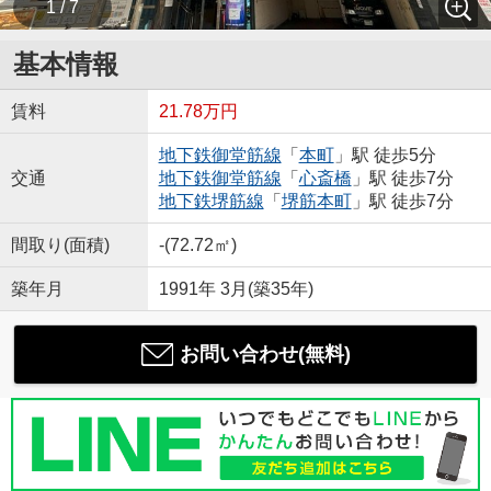
1 / 7
基本情報
賃料
21.78万円
地下鉄御堂筋線
「
本町
」駅 徒歩5分
交通
地下鉄御堂筋線
「
心斎橋
」駅 徒歩7分
地下鉄堺筋線
「
堺筋本町
」駅 徒歩7分
間取り(面積)
-(72.72㎡)
築年月
1991年 3月(築35年)
お問い合わせ(無料)