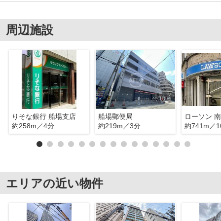
周辺施設
りそな銀行 船場支店
船場郵便局
約258m／4分
約219m／3分
約741m／1
エリアの近い物件