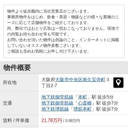
物件より徒歩圏内に当社営業店がございます。
事務所物件をはじめ、飲食・美容・物販などの様々な業種のニ
ーズに応じて店舗物件をご紹介しております。
尚、弊社ではおとり広告は一切おこなっておりません。現地で
の内覧お待ち合わせ等も可能です。
お問い合わせ頂いた物件は勿論のこと、インターネットに掲載
していないオススメ物件多数ございます。
ご相談も含めお気軽にお申し付け下さいませ。
物件概要
大阪府
大阪市中央区
南久宝寺町
３
所在地
丁目2-7
地下鉄御堂筋線
「
本町
」駅 徒歩5分
交通
地下鉄御堂筋線
「
心斎橋
」駅 徒歩7分
地下鉄堺筋線
「
堺筋本町
」駅 徒歩7分
賃料 / 坪単価
21.78万円
/ 0.99万円