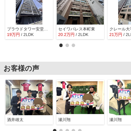
プラウドタワー安堂寺 中央小学校区
セイワパレス本町東
19
万
円
/ 2LDK
20.2
万
円
/ 2LDK
21
万
円
/ 2
お客様の声
酒井雄太
瀬川翔
瀬川翔