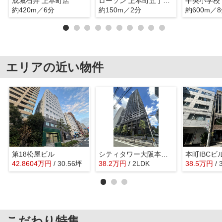
成城石井 上本町店
ローソン 上本町五丁目店
中央小学校
約420m／6分
約150m／2分
約600m／
エリアの近い物件
第18松屋ビル
シティタワー大阪本町 開平小学校区
本町IBCビ
42.8604
万
円
/ 30.56坪
38.2
万
円
/ 2LDK
38.5
万
円
/
こだわり特集