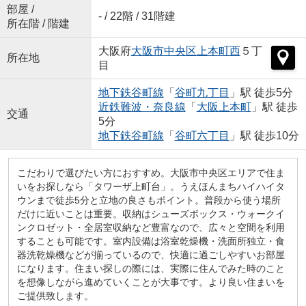
部屋 /
- / 22階 / 31階建
所在階 / 階建
大阪府
大阪市中央区
上本町西
５丁
所在地
目
地下鉄谷町線
「
谷町九丁目
」駅 徒歩5分
近鉄難波・奈良線
「
大阪上本町
」駅 徒歩
交通
5分
地下鉄谷町線
「
谷町六丁目
」駅 徒歩10分
こだわりで選びたい方におすすめ。大阪市中央区エリアで住ま
いをお探しなら「タワーザ上町台」。うえほんまちハイハイタ
ウンまで徒歩5分と立地の良さもポイント。普段から使う場所
だけに近いことは重要。収納はシューズボックス・ウォークイ
ンクロゼット・全居室収納など豊富なので、広々と空間を利用
することも可能です。室内設備は浴室乾燥機・洗面所独立・食
器洗乾燥機などが揃っているので、快適に過ごしやすいお部屋
になります。住まい探しの際には、実際に住んでみた時のこと
を想像しながら進めていくことが大事です。より良い住まいを
ご提供致します。