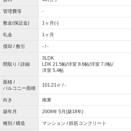
管理費等
-
敷金(保証金)
1ヶ月(-)
礼金
1ヶ月
償却 / 敷引
- / -
3LDK
間取り / 詳細
LDK 21.5帖
/
洋室 8.6帖
/
洋室 7.0帖
/
洋室 5.4帖
面積 /
101.21㎡ / -
バルコニー面積
向き
南東
築年月
2008年 5月(築18年)
種別 / 構造
マンション / 鉄筋コンクリート