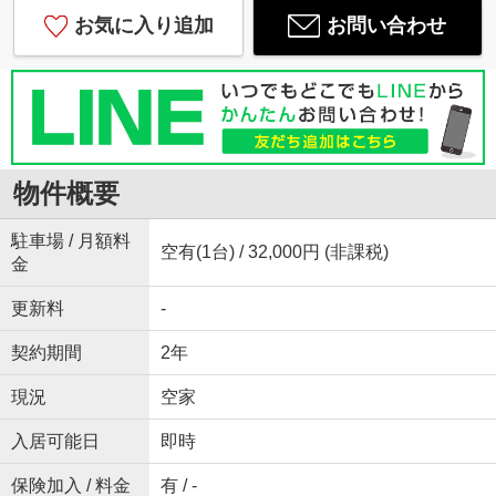
お気に入り追加
お問い合わせ
物件概要
駐車場 / 月額料
空有(1台) / 32,000円 (非課税)
金
更新料
-
契約期間
2年
現況
空家
入居可能日
即時
保険加入 / 料金
有 / -