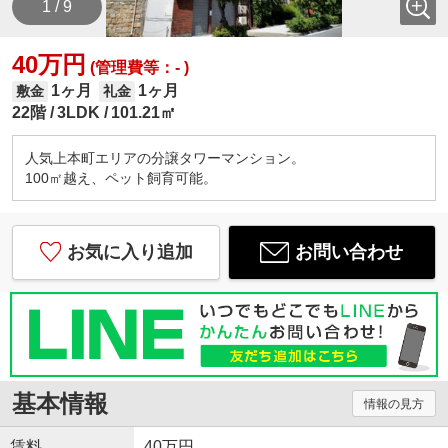
1 / 9
40万円
(管理費等：- )
1ヶ月
1ヶ月
敷金
礼金
22階
3LDK
101.21㎡
人気上本町エリアの分譲タワーマンション。
100㎡越え、ペット飼育可能。
お気に入り追加
お問い合わせ
基本情報
情報の見方
賃料
40万円