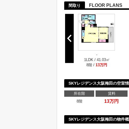
FLOOR PLANS
間取り
-
1LDK / 41.03㎡
8階 /
13万円
SKYレジデンス大阪梅田の空室
所在階
賃料
13万円
8階
SKYレジデンス大阪梅田の物件