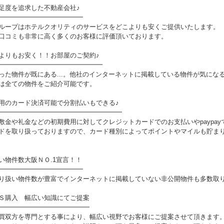
足度を追求した不動産会社♪
━━━━━━━━━━━━━
ループはホテルクオリティのサービスをどこよりも安くご提供いたします。
口コミも非常に高く多くのお客様に評価頂いております。
よりもお安く！！お部屋のご契約♪
━━━━━━━━━━━━━━━━
った物件が既にある...。他社のインターネットに掲載している物件が気にな
全ての物件をご紹介可能です。
用のカード決済可能で分割払いもできる♪
━━━━━━━━━━━━━━━━━━━
敷金や礼金などの初期費用に対してクレジットカードでのお支払いやpaypa
ドを取り扱っておりますので、カード種別によってポイントやマイルも貯ま
い物件数大阪ＮＯ.1宣言！！
━━━━━━━━━━━━━
り扱い物件数が豊富でインターネットに掲載していない非公開物件も多数取
Ｓ購入 幅広い知識にてご提案
━━━━━━━━━━━━━━
買双方を専門とする事により、幅広い視野でお客様にご提案させて頂きます