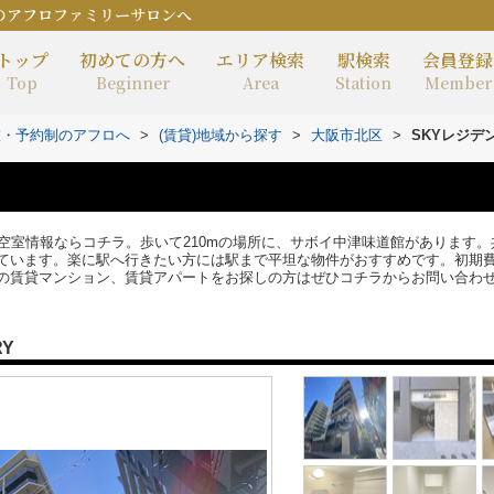
のアフロファミリーサロンへ
トップ
初めての方へ
エリア検索
駅検索
会員登録
Top
Beginner
Area
Station
Member
室・予約制のアフロへ
>
(賃貸)地域から探す
>
大阪市北区
>
SKYレジデ
田
の空室情報ならコチラ。歩いて210mの場所に、サボイ中津味道館があります
ています。楽に駅へ行きたい方には駅まで平坦な物件がおすすめです。初期
の賃貸マンション、賃貸アパートをお探しの方はぜひコチラからお問い合わ
RY