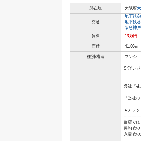
所在地
大阪府
大
地下鉄御
交通
地下鉄谷
阪急神戸
賃料
13万円
面積
41.03㎡
種別/構造
マンショ
SKYレ
弊社『株
『当社の
★アフタ
-------------
当店では
契約後の
入居後の