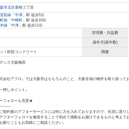
阪市北区
豊崎
２丁目
堂筋線
「
中津
」駅 徒歩5分
町線
「
中崎町
」駅 徒歩10分
本線
「
中津
」駅 徒歩11分
管理費・共益費
築年月(築年数)
ン / 鉄筋コンクリート
階建
ジデンス大阪梅田
式会社アフロ』では大阪市はもちろんのこと、大阪全域の物件を取り扱って
一押しポイント』
ーフォローも充実★
----------
ご契約後のアフターサービスには特に力を入れておりますので、生涯に渡り
アフターフォローを徹底することで初めて感動をお届けできるものと考えて
お困りごともお気軽にご相談ください。