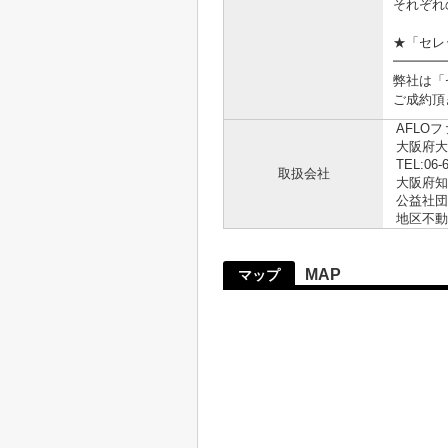
それぞれ
★「セレ
━━━━
弊社は「
ご成約頂
AFLO
大阪府大
TEL:06-
取扱会社
大阪府知事
公益社団
地区不動
MAP
マップ