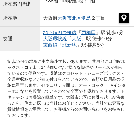
- / 38階 / 49階建 地下1階
所在階 / 階建
所在地
大阪府
大阪市北区
堂島
２丁目
地下鉄四つ橋線
「
西梅田
」駅 徒歩7分
交通
大阪環状線
「
大阪
」駅 徒歩10分
東西線
「
北新地
」駅 徒歩5分
徒歩19分の場所に中之島小学校があります。共用部には宅配ボ
ックス・ゴミ出し24時間OKなど様々な設備やサービスが揃っ
ているので便利です。収納はクロゼット・シューズボックス・
全居室収納などが備え付けられているので、衣類や日用品の収
納に重宝します。セキュリティ面は、オートロック・TVインタ
ーホンなどを設置しているので安全面でも優れております。IH
キッチンはお掃除が簡単です。大阪市北区にお引っ越しが決ま
ったら、住まい探しは当社にお任せください。当社では豊富な
賃貸情報をご用意して、お客様からのお問い合わせをお待ちし
ております。