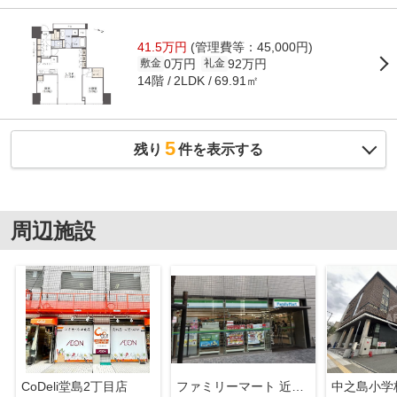
41.5万円
(管理費等：45,000円)
0万円
92万円
敷金
礼金
14階
69.91㎡
2LDK
5
残り
件を表示する
周辺施設
CoDeli堂島2丁目店
ファミリーマート 近鉄堂島ビル店
中之島小学