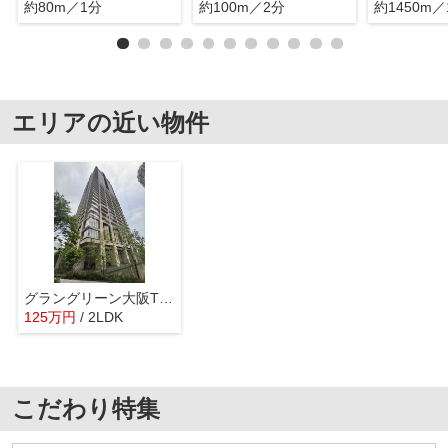
約80m／1分
約100m／2分
約1450m／
エリアの近い物件
グラングリーン大阪THE NORTH RESIDENCE 扇町小学校区
125
万
円
/ 2LDK
こだわり特集