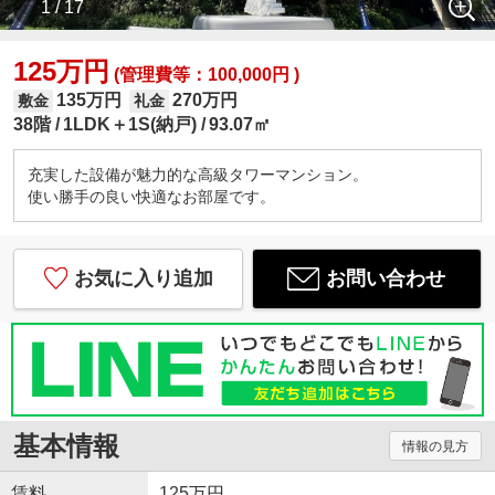
1 / 17
125万円
(管理費等：100,000円 )
135万円
270万円
敷金
礼金
38階
1LDK＋1S(納戸)
93.07㎡
充実した設備が魅力的な高級タワーマンション。
使い勝手の良い快適なお部屋です。
お気に入り追加
お問い合わせ
基本情報
情報の見方
賃料
125万円