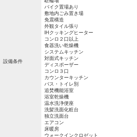
駐輪場
バイク置場あり
敷地内ごみ置き場
免震構造
外観タイル張り
IHクッキングヒーター
コンロ２口以上
食器洗い乾燥機
システムキッチン
対面式キッチン
設備条件
ディスポーザー
コンロ３口
カウンターキッチン
バス・トイレ別
追焚機能浴室
浴室乾燥機
温水洗浄便座
洗髪洗面化粧台
独立洗面台
エアコン
床暖房
ウォークインクロゼット