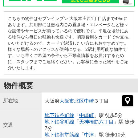
こちらの物件はセブンイレブン 大阪本庄西1丁目店まで49mに
あります。共用部には敷地内ごみ置き場・エレベータなど様々
な設備やサービスが揃っているので便利です。平坦な場所にあ
る物件なら毎日の移動も快適です。初期費用をカードでお支払
いいただけるので、カードで決済したい方にもおすすめです。
様々な場所へのアクセスが便利になる、2駅利用可能な物件で
す。いち早くご希望の条件から不動産情報をお届けするため
に、スタッフまでご連絡ください。お客様に合った物件をご紹
介いたします。
物件概要
所在地
大阪府
大阪市北区
中崎
３丁目
地下鉄谷町線
「
中崎町
」駅 徒歩5分
地下鉄谷町線
「
天神橋筋六丁目
」駅 徒歩
交通
7分
地下鉄御堂筋線
「
中津
」駅 徒歩10分