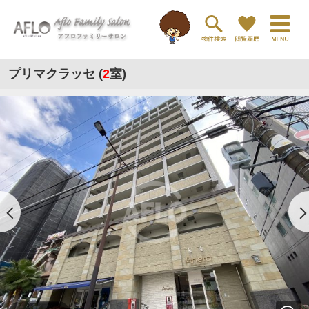
プリマクラッセ (
2
室)