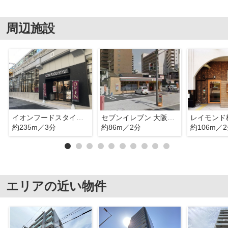
周辺施設
イオンフードスタイル中崎町店
セブンイレブン 大阪本庄西1丁目店
約235m／3分
約86m／2分
約106m／
エリアの近い物件