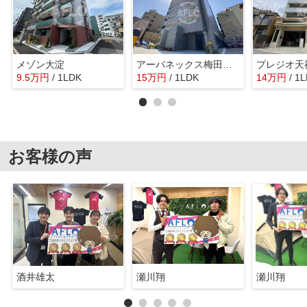
メゾン大淀
アーバネックス梅田中崎町
プレジオ天
9.5
万
円
/ 1LDK
15
万
円
/ 1LDK
14
万
円
/ 1
お客様の声
酒井雄太
瀬川翔
瀬川翔