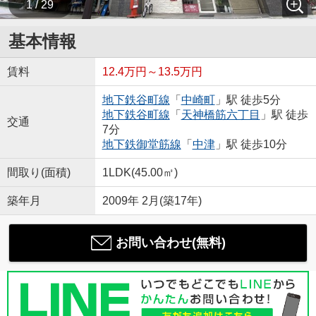
1 / 29
基本情報
賃料
12.4万円～13.5万円
地下鉄谷町線
「
中崎町
」駅 徒歩5分
地下鉄谷町線
「
天神橋筋六丁目
」駅 徒歩
交通
7分
地下鉄御堂筋線
「
中津
」駅 徒歩10分
間取り(面積)
1LDK(45.00㎡)
築年月
2009年 2月(築17年)
お問い合わせ(無料)