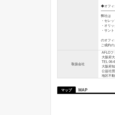
◆オフィ
━━━━
弊社は
・セレッ
・オリッ
・サント
のオフィ
ご成約の
AFLO
大阪府大
TEL:06-
取扱会社
大阪府知事
公益社団
地区不動
MAP
マップ