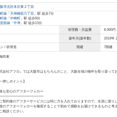
阪市北区
本庄東
２丁目
町線
「
天神橋筋六丁目
」駅 徒歩7分
町線
「
中崎町
」駅 徒歩9分
堂筋線
「
中津
」駅 徒歩13分
管理費・共益費
8,000円
築年月(築年数)
2019年 
ン / 鉄骨造
階建
7階建
梅田東
式会社アフロ』では大阪市はもちろんのこと、大阪全域の物件を取り扱って
一押しポイント】
後も安心のアフターフォロー
━━━━━━━━━━━━━
ご契約後のアフターサービスには特に力を入れておりますので、生涯に渡り
後のアフターフォローを徹底することで初めて感動をお届けできるものと考え
ご相談ください。