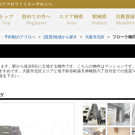
のアフロファミリーサロンへ
トップ
初めての方へ
エリア検索
駅検索
会員登録
Top
Beginner
Area
Station
Member
室・予約制のアフロへ
>
(賃貸)地域から探す
>
大阪市北区
>
フローラ梅
あります。駅から徒歩6分に立地する物件です。こちらの物件はマンションです
すすめです。大阪市北区エリアと地下鉄谷町線天神橋筋六丁目付近での賃貸
絡を下さい。
RY