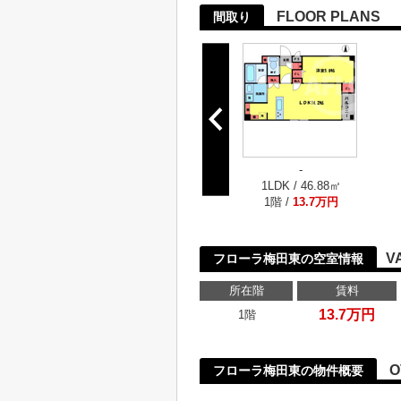
FLOOR PLANS
間取り
-
1LDK / 46.88㎡
1階 /
13.7万円
V
フローラ梅田東の空室情報
所在階
賃料
13.7万円
1階
O
フローラ梅田東の物件概要