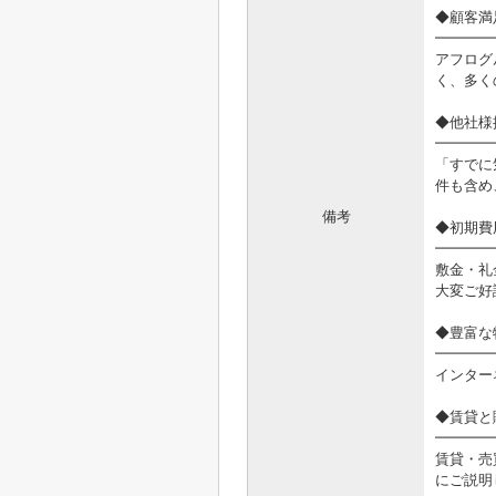
◆顧客満
━━━━
アフログ
く、多く
◆他社様
━━━━
「すでに
件も含め
備考
◆初期費
━━━━
敷金・礼
大変ご好
◆豊富な
━━━━
インター
◆賃貸と
━━━━
賃貸・売
にご説明