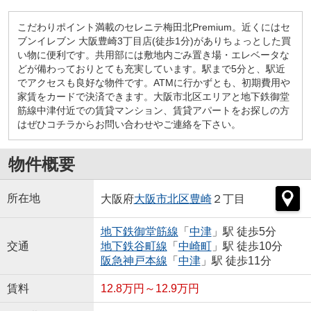
こだわりポイント満載のセレニテ梅田北Premium。近くにはセ
ブンイレブン 大阪豊崎3丁目店(徒歩1分)がありちょっとした買
い物に便利です。共用部には敷地内ごみ置き場・エレベータな
どが備わっておりとても充実しています。駅まで5分と、駅近
でアクセスも良好な物件です。ATMに行かずとも、初期費用や
家賃をカードで決済できます。大阪市北区エリアと地下鉄御堂
筋線中津付近での賃貸マンション、賃貸アパートをお探しの方
はぜひコチラからお問い合わせやご連絡を下さい。
物件概要
所在地
大阪府
大阪市北区
豊崎
２丁目
地下鉄御堂筋線
「
中津
」駅 徒歩5分
交通
地下鉄谷町線
「
中崎町
」駅 徒歩10分
阪急神戸本線
「
中津
」駅 徒歩11分
賃料
12.8万円～12.9万円