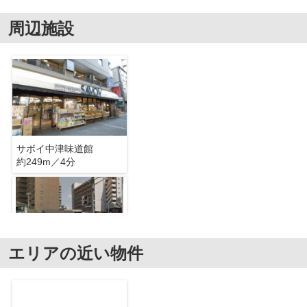
周辺施設
サボイ中津味道館
約249m／4分
エリアの近い物件
セブンイレブン 大阪本庄西1丁目店
約517m／7分