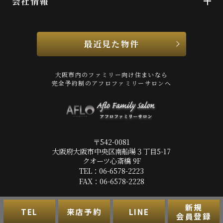
会社情報
瀬川翔
最近見た物件
ホットヨガスタジオ・オー 梅田店
約407m／6分
大阪市内のファミリー向け住まいなら
酒井雄太
完全予約制のアフロファミリーサロンへ
〒542-0081
北消防署
大阪府大阪市中央区南船場３丁目5-17
約405m／6分
クオーツ心斎橋 9F
酒井雄太
TEL：06-6578-2223
FAX：06-6578-2228
新規
プライバシーポリシー
利用規約
アクセスマップ
PCサイト
TEL
来店予約
LINE
会員登録
Copyright(c) 株式会社アフロ All Rights Reserved.