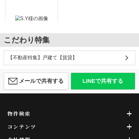
ブリリアント扇町公園
13
万
円
/ 1LDK
大阪信用金庫天六支店
約414m／6分
こだわり特集
瀬川翔
ES-Grande Minamimorimachi
【不動産特集】戸建て【賃貸】
15
万
円
/ 1LDK
ほっかほっか亭豊崎店
約276m／4分
メールで共有する
LINEで共有する
瀬川翔
物件検索
イオンフードスタイル中崎町店
約262m／4分
コンテンツ