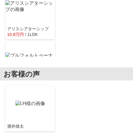
アリスシアターシップ
10.8
万
円
/ 1LDK
こぐまの森保育園梅田園
約67m／1分
お客様の声
ブルフォルトゥーナ扇町
12.5
万
円
/ 1LDK
大阪豊崎郵便局
約122m／2分
酒井雄太