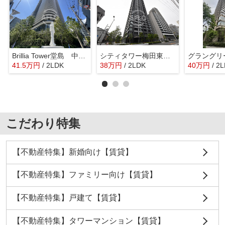
Brillia Tower堂島 中之島小学校区
シティタワー梅田東 豊崎本庄小学校区
41.5
万
円
/ 2LDK
38
万
円
/ 2LDK
40
万
円
/ 2
こだわり特集
【不動産特集】新婚向け【賃貸】
【不動産特集】ファミリー向け【賃貸】
【不動産特集】戸建て【賃貸】
【不動産特集】タワーマンション【賃貸】