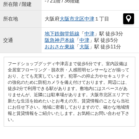
- / 21階 / 36階建
所在階 / 階建
所在地
大阪府
大阪市北区
中津
１丁目
地下鉄御堂筋線
「
中津
」駅 徒歩3分
交通
阪急神戸本線
「
中津
」駅 徒歩5分
おおさか東線
「
大阪
」駅 徒歩11分
フードショップグッディ中津店まで徒歩5分です。室内設備は
全居室フローリング・脱衣所・人感照明センサーなどが揃って
おり、とても充実しています。犯罪への抑止力やセキュリティ
の強化のために防犯カメラを備え付けております。周辺には、
徒歩2分で利用できる駅があります。敷地内にはスペースがあ
りませんが、近隣には駐車場があります。大阪市北区エリアで
新たな生活を始めたいとお考えの方。賃貸情報のことなら当社
にお任せ下さい。地域に密着しておりますので、確かな地域情
報と賃貸情報をご紹介いたします。お気軽にお問い合わせ下さ
い。