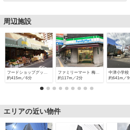
周辺施設
フードショップグッディ中津店
ファミリーマート 梅田中津店
中津小学校
約415m／6分
約117m／2分
約641m／
エリアの近い物件