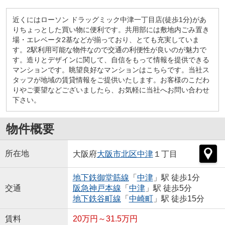
近くにはローソン ドラッグミック中津一丁目店(徒歩1分)があ
りちょっとした買い物に便利です。共用部には敷地内ごみ置き
場・エレベータ2基などが揃っており、とても充実していま
す。2駅利用可能な物件なので交通の利便性が良いのが魅力で
す。造りとデザインに関して、自信をもって情報を提供できる
マンションです。眺望良好なマンションはこちらです。当社ス
タッフが地域の賃貸情報をご提供いたします。お客様のこだわ
りやご要望などございましたら、お気軽に当社へお問い合わせ
下さい。
物件概要
所在地
大阪府
大阪市北区
中津
１丁目
地下鉄御堂筋線
「
中津
」駅 徒歩1分
交通
阪急神戸本線
「
中津
」駅 徒歩5分
地下鉄谷町線
「
中崎町
」駅 徒歩15分
賃料
20万円～31.5万円