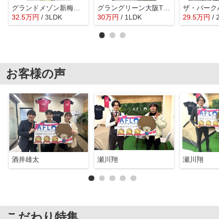
グランドメゾン新梅田タワー 大淀小学校区
グラングリーン大阪THE NORTH RESIDENCE 扇町小学校区
32.5
万
円
/ 3LDK
30
万
円
/ 1LDK
29.5
万
円
/
お客様の声
酒井雄太
瀬川翔
瀬川翔
こだわり特集