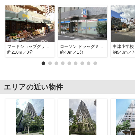
フードショップグッディ中津店
ローソン ドラッグミック中津一丁目店
中津小学校
約210m／3分
約40m／1分
約540m／
エリアの近い物件