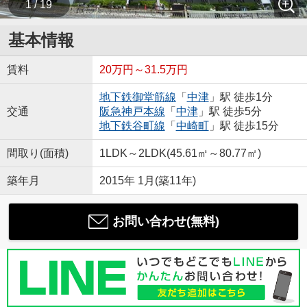
1 / 19
基本情報
賃料
20万円～31.5万円
地下鉄御堂筋線
「
中津
」駅 徒歩1分
交通
阪急神戸本線
「
中津
」駅 徒歩5分
地下鉄谷町線
「
中崎町
」駅 徒歩15分
間取り(面積)
1LDK～2LDK(45.61㎡～80.77㎡)
築年月
2015年 1月(築11年)
お問い合わせ(無料)