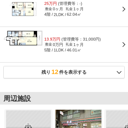
25万円
(管理費等：-)
0ヶ月
1ヶ月
敷金
礼金
4階
62.04㎡
2LDK
13.9万円
(管理費等：31,000円)
0万円
1ヶ月
敷金
礼金
5階
46.01㎡
1LDK
12
残り
件を表示する
周辺施設