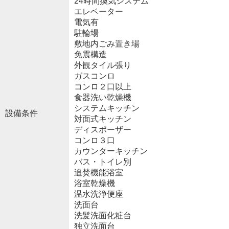
24時間換気システム
エレベーター
電気有
駐輪場
敷地内ごみ置き場
免震構造
外観タイル張り
ガスコンロ
コンロ２口以上
食器洗い乾燥機
システムキッチン
設備条件
対面式キッチン
ディスポーザー
コンロ３口
カウンターキッチン
バス・トイレ別
追焚機能浴室
浴室乾燥機
温水洗浄便座
洗面台
洗髪洗面化粧台
独立洗面台