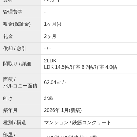
管理費等
-
敷金(保証金)
1ヶ月(-)
礼金
2ヶ月
償却 / 敷引
- / -
2LDK
間取り / 詳細
LDK 14.5帖
/
洋室 6.7帖
/
洋室 4.0帖
面積 /
62.04㎡ / -
バルコニー面積
向き
北西
築年月
2026年 1月(新築)
種別 / 構造
マンション / 鉄筋コンクリート
部屋 /