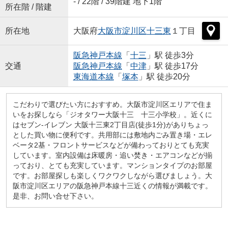
- / 22階 / 39階建 地下1階
所在階 / 階建
所在地
大阪府
大阪市淀川区
十三東
１丁目
阪急神戸本線
「
十三
」駅 徒歩3分
交通
阪急神戸本線
「
中津
」駅 徒歩17分
東海道本線
「
塚本
」駅 徒歩20分
こだわりで選びたい方におすすめ。大阪市淀川区エリアで住ま
いをお探しなら「ジオタワー大阪十三 十三小学校」。近くに
はセブン-イレブン 大阪十三東2丁目店(徒歩1分)がありちょっ
とした買い物に便利です。共用部には敷地内ごみ置き場・エレ
ベータ2基・フロントサービスなどが備わっておりとても充実
しています。室内設備は床暖房・追い焚き・エアコンなどが揃
っており、とても充実しています。マンションタイプのお部屋
です。お部屋探しも楽しくワクワクしながら選びましょう。大
阪市淀川区エリアの阪急神戸本線十三近くの情報が満載です。
是非、お問い合せ下さい。