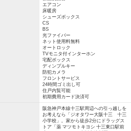
エアコン
床暖房
シューズボックス
CS
BS
光ファイバー
ネット使用料無料
オートロック
TVモニタ付インターホン
宅配ボックス
ディンプルキー
防犯カメラ
フロントサービス
24時間ゴミ出し可
住戸内覧可能
初期費用カード決済可
阪急神戸本線十三駅周辺への引っ越しを
お考えなら「ジオタワー大阪十三 十三
小学校」。家から徒歩2分にドラッグス
トア「薬 マツモトキヨシ 十三東口駅前