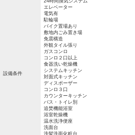
24時間換気システム
エレベーター
電気有
駐輪場
バイク置場あり
敷地内ごみ置き場
免震構造
外観タイル張り
ガスコンロ
コンロ２口以上
食器洗い乾燥機
システムキッチン
設備条件
対面式キッチン
ディスポーザー
コンロ３口
カウンターキッチン
バス・トイレ別
追焚機能浴室
浴室乾燥機
温水洗浄便座
洗面台
洗髪洗面化粧台