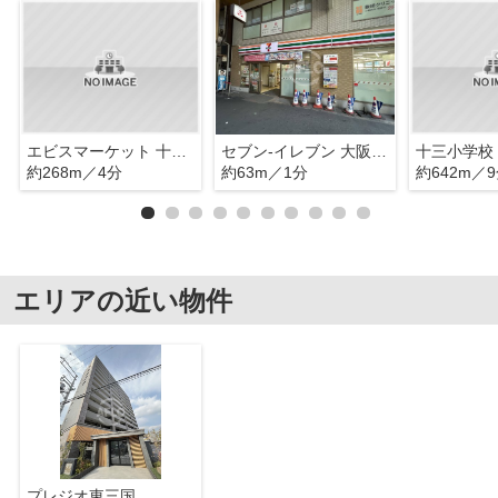
エビスマーケット 十三筋店
セブン-イレブン 大阪十三東2丁目店
十三小学校
約268m／4分
約63m／1分
約642m／
エリアの近い物件
プレジオ東三国