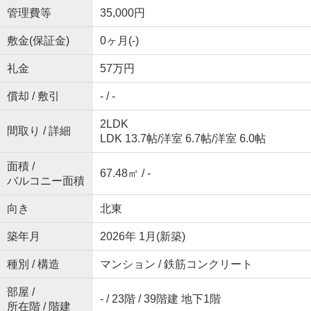
管理費等
35,000円
敷金(保証金)
0ヶ月(-)
礼金
57万円
償却 / 敷引
- / -
2LDK
間取り / 詳細
LDK 13.7帖
/
洋室 6.7帖
/
洋室 6.0帖
面積 /
67.48㎡ / -
バルコニー面積
向き
北東
築年月
2026年 1月(新築)
種別 / 構造
マンション / 鉄筋コンクリート
部屋 /
- / 23階 / 39階建 地下1階
所在階 / 階建