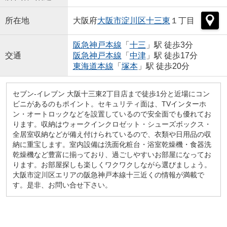
所在地
大阪府
大阪市淀川区
十三東
１丁目
阪急神戸本線
「
十三
」駅 徒歩3分
交通
阪急神戸本線
「
中津
」駅 徒歩17分
東海道本線
「
塚本
」駅 徒歩20分
セブン-イレブン 大阪十三東2丁目店まで徒歩1分と近場にコン
ビニがあるのもポイント。セキュリティ面は、TVインターホ
ン・オートロックなどを設置しているので安全面でも優れてお
ります。収納はウォークインクロゼット・シューズボックス・
全居室収納などが備え付けられているので、衣類や日用品の収
納に重宝します。室内設備は洗面化粧台・浴室乾燥機・食器洗
乾燥機など豊富に揃っており、過ごしやすいお部屋になってお
ります。お部屋探しも楽しくワクワクしながら選びましょう。
大阪市淀川区エリアの阪急神戸本線十三近くの情報が満載で
す。是非、お問い合せ下さい。